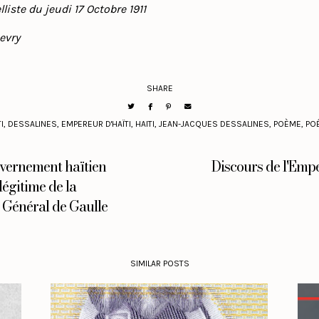
liste du jeudi 17 Octobre 1911
evry
SHARE
I
,
DESSALINES
,
EMPEREUR D'HAÏTI
,
HAITI
,
JEAN-JACQUES DESSALINES
,
POÈME
,
PO
uvernement haïtien
Discours de l'Empe
égitime de la
u Général de Gaulle
SIMILAR POSTS