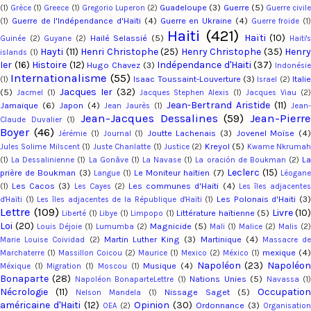
Guadeloupe
(3)
Guerre
(5)
(1)
Grèce
(1)
Greece
(1)
Gregorio Luperon
(2)
Guerre civil
Guerre de l'Indépendance d'Haïti
(4)
Guerre en Ukraine
(4)
(1)
Guerre froide
(1)
Haiti
(421)
Haïti
(10)
Hailé Selassié
(5)
Guinée
(2)
Guyane
(2)
Haiti'
Hayti
(11)
Henri Christophe
(25)
Henry Christophe
(35)
Henry
islands
(1)
Ier
(16)
Histoire
(12)
Indépendance d'Haiti
(37)
Hugo Chavez
(3)
Indonési
Internationalisme
(55)
Isaac Toussaint-Louverture
(3)
Italie
(1)
Israel
(2)
Jacques Ier
(32)
(5)
Jacmel
(1)
Jacques Stephen Alexis
(1)
Jacques Viau
(2
Jean-Bertrand Aristide
(11)
Jamaique
(6)
Japon
(4)
Jean Jaurès
(1)
Jean-
Jean-Jacques Dessalines
(59)
Jean-Pierr
Claude Duvalier
(1)
Boyer
(46)
Joutte Lachenais
(3)
Jovenel Moïse
(4
Jérémie
(1)
Journal
(1)
Kreyol
(5)
Jules Solime Milscent
(1)
Juste Chanlatte
(1)
Justice
(2)
Kwame Nkruma
L
(1)
La Dessalinienne
(1)
La Gonâve
(1)
La Navase
(1)
La oración de Boukman
(2)
Leclerc
(15)
prière de Boukman
(3)
Le Moniteur haïtien
(7)
Langue
(1)
Léogan
Les Cacos
(3)
Les communes d'Haiti
(4)
(1)
Les Cayes
(2)
Les îles adjacente
Les Polonais d'Haiti
(3
d'Haïti
(1)
Les îles adjacentes de la République d'Haïti
(1)
Lettre
(109)
Livre
(10)
Littérature haïtienne
(5)
Liberté
(1)
Libye
(1)
Limpopo
(1)
Loi
(20)
Magnicide
(5)
Louis Déjoie
(1)
Lumumba
(2)
Mali
(1)
Malice
(2)
Malis
(2)
Martin Luther King
(3)
Martinique
(4)
Marie Louise Coividad
(2)
Massacre d
mexique
(4)
Marchaterre
(1)
Massillon Coicou
(2)
Maurice
(1)
Mexico
(2)
México
(1)
Napoléon
(23)
Napoléo
Musique
(4)
Méxique
(1)
Migration
(1)
Moscou
(1)
Bonaparte
(28)
Nations Unies
(5)
Napoléon BonaparteLettre
(1)
Navassa
(1
Nécrologie
(11)
Occupation
Nissage Saget
(5)
Nelson Mandela
(1)
américaine d'Haiti
(12)
Opinion
(30)
Ordonnance
(3)
OEA
(2)
Organisation