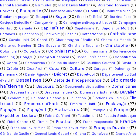
Benoît Batraville
(3)
Black Lives Matter
(4)
Boisrond Tonnerre
(5
Bermudes
(2)
Bonaparte
(22)
Bolivar
(9)
Bouki
(3)
Boniface Alexandre
(1)
Bouki et Malice
(2
Boyer
(30)
Boukman prayer
(3)
Bouqui
(3)
Brésil
(3)
Brasil
(2)
Burkina Faso
(1
Cacique Enriquillo
(1)
Cacique Henry
(1)
Campagne anti-superstitieuse
(2)
Campagn
Cap-Haïtien
(12)
Canada
(7)
Capois La Mort
(3)
de l'Est
(1)
Capitalisme
(1)
Catholicism
Caraïbes
(3)
Catastrophe
(3)
Caribbean
(1)
Carl Wolff
(1)
Casale
(1)
(10)
Chant
(7)
Charlemagne Péralte
(3)
Cazale Haiti
(2)
Charte du Mandé
(1
Christophe
(16)
Che Guevara
(3)
Charte du Manden
(1)
Christiane Taubira
(2)
Colonialisme
(36)
Colombia
(7)
Colombie
(6)
Communisme
(1)
Conférence d
Congo
(5)
Congo-Kinshasa
(5)
Constitutio
Bandung
(1)
Conseil présidentiel
(2)
(5)
Conte
(4)
Covid-1
Coronavirus
(1)
Coupe du Monde
(2)
Coutilien Coutard
(1)
Cuba
(15)
Culture
(16)
(3)
Créole
(5)
Cruz Azul
(1)
Curaçao
(1)
Dahomey
(2
Décret
(29)
Danemark
(4)
Décret-Loi
(8)
Daniel Fignolé
(1)
Département du Su
Dessalines
(50)
Diplomatie
Dette de l'indépendance
(16)
d'Haiti
(1)
haïtienne
(58)
Discours
(35)
Dominicanie
Documents déclassifiés
(1)
(40)
Duvalier
Drapeau haitien
(3)
Drapeau haïtien
(5)
Dumarsais Estimé
(6)
(14)
Eli
Eduardo Galeano
(3)
Économie
(1)
Education
(1)
Élections en Haïti
(2)
Lescot
(11)
Empereur d'Haïti
(16)
Esclavage
(27
Empire d'Haïti
(4)
Etats-Unis
(49)
Espagne
(14)
Espagnol
(11)
Europe
(16
Ethiopie
(5)
Expédition Leclerc
(19)
Fabre Geffrard
(8)
Faustin Ier
(6)
Faustin Soulouqu
Franc
Football
(10)
(8)
Fidel Castro
(5)
Firmin
(2)
Franc-maçonnerie
(1)
(95)
François Duvalier
(17
Francisco Javier Mina
(1)
Francisco Xavier Mina
(1)
Gonaïves
(5)
Général de Gaulle
(1)
Général Louis Gabart
(1)
Ghana
(1)
Grande-Ans