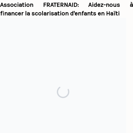
Association FRATERNAID: Aidez-nous à
financer la scolarisation d'enfants en Haïti
Haiti Panorama
Par sujet
Afrique
Alexandre Pétion
Colonialisme
Culture
Dominicanie
Esclavage
Haïti