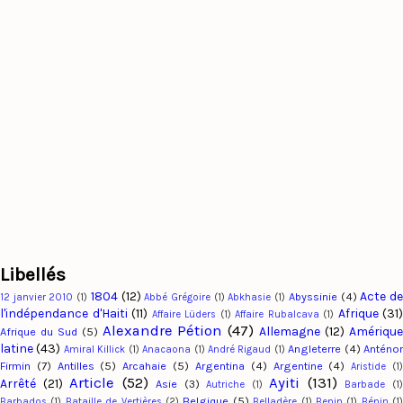
Libellés
1804
(12)
Acte d
Abyssinie
(4)
12 janvier 2010
(1)
Abbé Grégoire
(1)
Abkhasie
(1)
l'indépendance d'Haiti
(11)
Afrique
(31)
Affaire Lüders
(1)
Affaire Rubalcava
(1)
Alexandre Pétion
(47)
Allemagne
(12)
Amériqu
Afrique du Sud
(5)
latine
(43)
Angleterre
(4)
Anténo
Amiral Killick
(1)
Anacaona
(1)
André Rigaud
(1)
Firmin
(7)
Antilles
(5)
Arcahaie
(5)
Argentina
(4)
Argentine
(4)
Aristide
(1
Article
(52)
Ayiti
(131)
Arrêté
(21)
Asie
(3)
Autriche
(1)
Barbade
(1
Belgique
(5)
Barbados
(1)
Bataille de Vertières
(2)
Belladère
(1)
Benin
(1)
Bénin
(1