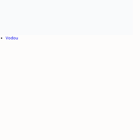
Henry Christophe
Internationalisme
Jean-Jacques Dessalines
Toussaint Louverture
Venezuela
Vodou