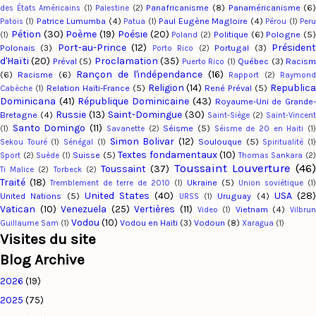
Panafricanisme
(8)
Panaméricanisme
(6
des États Américains
(1)
Palestine
(2)
Patrice Lumumba
(4)
Paul Eugène Magloire
(4)
Patois
(1)
Patua
(1)
Pérou
(1)
Per
Pétion
(30)
Poème
(19)
Poésie
(20)
Politique
(6)
Pologne
(5)
(1)
Poland
(2)
Port-au-Prince
(12)
Présiden
Polonais
(3)
Portugal
(3)
Porto Rico
(2)
d'Haïti
(20)
Proclamation
(35)
Préval
(5)
Québec
(3)
Racis
Puerto Rico
(1)
Rançon de l'indépendance
(16)
(6)
Racisme
(6)
Rapport
(2)
Raymon
Religion
(14)
Republic
Relation Haïti-France
(5)
René Préval
(5)
Cabèche
(1)
Dominicana
(41)
République Dominicaine
(43)
Royaume-Uni de Grande
Russie
(13)
Saint-Domingue
(30)
Bretagne
(4)
Saint-Siège
(2)
Saint-Vincent
Santo Domingo
(11)
Séisme
(5)
(1)
Savanette
(2)
Séisme de 20 en Haiti
(1
Simon Bolivar
(12)
Soulouque
(5)
Sekou Touré
(1)
Sénégal
(1)
Spiritualité
(1
Textes fondamentaux
(10)
Suisse
(5)
Sport
(2)
Suède
(1)
Thomas Sankara
(2
Toussaint Louverture
(46
Toussaint
(37)
Ti Malice
(2)
Torbeck
(2)
Traité
(18)
Ukraine
(5)
Tremblement de terre de 2010
(1)
Union soviétique
(1)
United States
(40)
USA
(28
United Nations
(5)
Uruguay
(4)
URSS
(1)
Vatican
(10)
Venezuela
(25)
Vertières
(11)
Vietnam
(4)
Video
(1)
Vilbru
Vodou
(10)
Vodou en Haïti
(3)
Vodoun
(8)
Guillaume Sam
(1)
Xaragua
(1)
Visites du site
Blog Archive
2026
(19)
2025
(75)