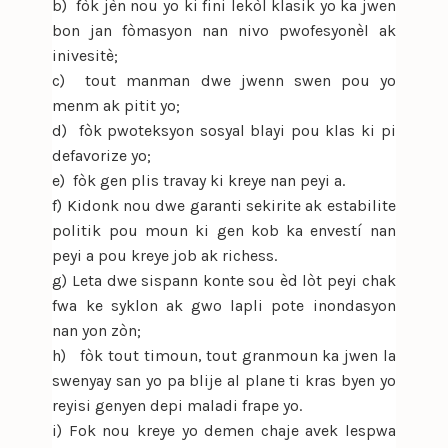
b) fòk jèn nou yo ki fini lekòl klasik yo ka jwen
bon jan fòmasyon nan nivo pwofesyonèl ak
inivesitè;
c) tout manman dwe jwenn swen pou yo
menm ak pitit yo;
d) fòk pwoteksyon sosyal blayi pou klas ki pi
defavorize yo;
e) fòk gen plis travay ki kreye nan peyi a.
f) Kidonk nou dwe garanti sekirite ak estabilite
politik pou moun ki gen kob ka envestí nan
peyi a pou kreye job ak richess.
g) Leta dwe sispann konte sou èd lòt peyi chak
fwa ke syklon ak gwo lapli pote inondasyon
nan yon zòn;
h) fòk tout timoun, tout granmoun ka jwen la
swenyay san yo pa blije al plane ti kras byen yo
reyisi genyen depi maladi frape yo.
i) Fok nou kreye yo demen chaje avek lespwa