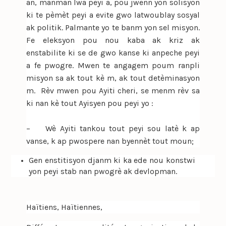
an, manman lwa peyi a, pou jwenn yon solisyon
ki te pèmèt peyi a evite gwo latwoublay sosyal
ak politik. Palmante yo te banm yon sel misyon.
Fe eleksyon pou nou kaba ak kriz ak
enstabilite ki se de gwo kanse ki anpeche peyi
a fe pwogre. Mwen te angagem poum ranpli
misyon sa ak tout kè m, ak tout detèminasyon
m. Rèv mwen pou Ayiti cheri, se menm rèv sa
ki nan kè tout Ayisyen pou peyi yo :
– Wè Ayiti tankou tout peyi sou latè k ap
vanse, k ap pwospere nan byennèt tout moun;
Gen enstitisyon djanm ki ka ede nou konstwi
yon peyi stab nan pwogrè ak devlopman.
Haïtiens, Haïtiennes,