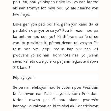
pou jen, pou yo sispan riske lavi yo nan lanme
ak nan frontye lot peyi pou yo ale chache yon
lavi miyo.
Eske gen yon pati politik, genn yon kandida ki
pa dakò ak priyorite sa yo? Pou ki rezon nou pa
ka antann nou sou yo? Ki diferans sa fè si se
yon lòt prezidan ki pèmèt desantralizasyon fèt
tout bon vre, depi moun kap viv nan vil
pwovens yo ak nan kominote riral yo jwenn
sèvis ke leta dwe yo e ki pa janm egziste depwi
213 lane ?
Pèp ayisyen,
Se pa nan eleksyon nou te votem pou Prezidan
ki fe mwen nan Palè nasyonal, kom Prezidan.
Kidonk mwen pat fè nou okenn pwomès
kanpay. Se Palman an ki te sèvi ak Konstitisyon