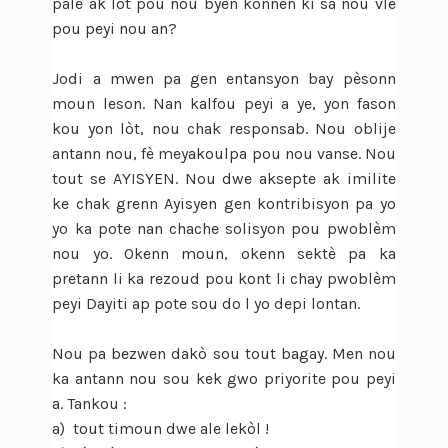
pale ak lot pou nou byen konnen ki sa nou vle
pou peyi nou an?
Jodi a mwen pa gen entansyon bay pèsonn
moun leson. Nan kalfou peyi a ye, yon fason
kou yon lòt, nou chak responsab. Nou oblije
antann nou, fè meyakoulpa pou nou vanse. Nou
tout se AYISYEN. Nou dwe aksepte ak imilite
ke chak grenn Ayisyen gen kontribisyon pa yo
yo ka pote nan chache solisyon pou pwoblèm
nou yo. Okenn moun, okenn sektè pa ka
pretann li ka rezoud pou kont li chay pwoblèm
peyi Dayiti ap pote sou do l yo depi lontan.
Nou pa bezwen dakò sou tout bagay. Men nou
ka antann nou sou kek gwo priyorite pou peyi
a. Tankou :
a) tout timoun dwe ale lekòl !