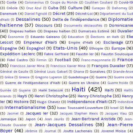
(5)
Conte
(4)
Covid-1
Coronavirus
(1)
Coupe du Monde
(2)
Coutilien Coutard
(1)
Cuba
(15)
Culture
(16)
(3)
Créole
(5)
Cruz Azul
(1)
Curaçao
(1)
Dahomey
(2
Décret
(29)
Danemark
(4)
Décret-Loi
(8)
Daniel Fignolé
(1)
Département du Su
Dessalines
(50)
Diplomatie
Dette de l'indépendance
(16)
d'Haiti
(1)
haïtienne
(57)
Discours
(35)
Dominicani
Documents déclassifiés
(1)
(40)
Duvalier
Drapeau haitien
(3)
Drapeau haïtien
(5)
Dumarsais Estimé
(6)
(14)
Eli
Eduardo Galeano
(3)
Économie
(1)
Education
(1)
Élections en Haïti
(2)
Lescot
(11)
Empereur d'Haïti
(16)
Esclavage
(27
Empire d'Haïti
(4)
Etats-Unis
(49)
Espagne
(14)
Espagnol
(11)
Europe
(16
Ethiopie
(5)
Expédition Leclerc
(19)
Fabre Geffrard
(8)
Faustin Ier
(6)
Faustin Soulouqu
Franc
Football
(10)
(8)
Fidel Castro
(5)
Firmin
(2)
Franc-maçonnerie
(1)
(95)
François Duvalier
(17
Francisco Javier Mina
(1)
Francisco Xavier Mina
(1)
Gonaïves
(5)
Général de Gaulle
(1)
Général Louis Gabart
(1)
Ghana
(1)
Grande-Ans
Guadeloupe
(3)
Guerre
(5)
(1)
Grèce
(1)
Greece
(1)
Gregorio Luperon
(2)
Guerre civil
Guerre de l'Indépendance d'Haïti
(4)
Guerre en Ukraine
(4)
(1)
Guerre froide
(1)
Haiti
(421)
Haïti
(10)
Hailé Selassié
(5)
Guinée
(2)
Guyane
(2)
Haiti'
Hayti
(11)
Henri Christophe
(25)
Henry Christophe
(35)
Henry
islands
(1)
Ier
(16)
Histoire
(12)
Indépendance d'Haiti
(37)
Hugo Chavez
(3)
Indonési
Internationalisme
(55)
Isaac Toussaint-Louverture
(3)
Italie
(1)
Israel
(2)
Jacques Ier
(32)
(5)
Jacmel
(1)
Jacques Stephen Alexis
(1)
Jacques Viau
(2
Jean-Bertrand Aristide
(11)
Jamaique
(6)
Japon
(4)
Jean Jaurès
(1)
Jean-
Jean-Jacques Dessalines
(59)
Jean-Pierr
Claude Duvalier
(1)
Boyer
(46)
Joutte Lachenais
(3)
Jovenel Moïse
(4
Jérémie
(1)
Journal
(1)