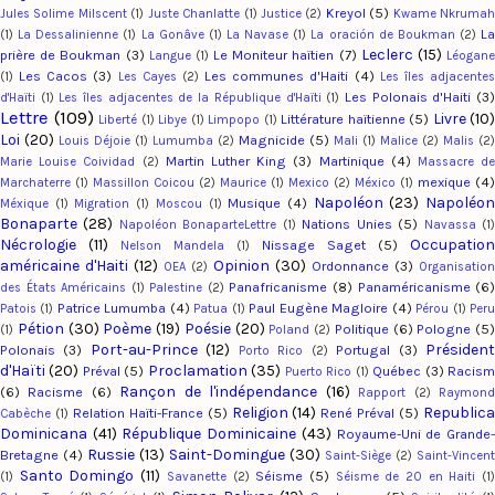
Kreyol
(5)
Jules Solime Milscent
(1)
Juste Chanlatte
(1)
Justice
(2)
Kwame Nkruma
L
(1)
La Dessalinienne
(1)
La Gonâve
(1)
La Navase
(1)
La oración de Boukman
(2)
Leclerc
(15)
prière de Boukman
(3)
Le Moniteur haïtien
(7)
Langue
(1)
Léogan
Les Cacos
(3)
Les communes d'Haiti
(4)
(1)
Les Cayes
(2)
Les îles adjacente
Les Polonais d'Haiti
(3
d'Haïti
(1)
Les îles adjacentes de la République d'Haïti
(1)
Lettre
(109)
Livre
(10)
Littérature haïtienne
(5)
Liberté
(1)
Libye
(1)
Limpopo
(1)
Loi
(20)
Magnicide
(5)
Louis Déjoie
(1)
Lumumba
(2)
Mali
(1)
Malice
(2)
Malis
(2)
Martin Luther King
(3)
Martinique
(4)
Marie Louise Coividad
(2)
Massacre d
mexique
(4)
Marchaterre
(1)
Massillon Coicou
(2)
Maurice
(1)
Mexico
(2)
México
(1)
Napoléon
(23)
Napoléo
Musique
(4)
Méxique
(1)
Migration
(1)
Moscou
(1)
Bonaparte
(28)
Nations Unies
(5)
Napoléon BonaparteLettre
(1)
Navassa
(1
Nécrologie
(11)
Occupation
Nissage Saget
(5)
Nelson Mandela
(1)
américaine d'Haiti
(12)
Opinion
(30)
Ordonnance
(3)
OEA
(2)
Organisation
Panafricanisme
(8)
Panaméricanisme
(6
des États Américains
(1)
Palestine
(2)
Patrice Lumumba
(4)
Paul Eugène Magloire
(4)
Patois
(1)
Patua
(1)
Pérou
(1)
Per
Pétion
(30)
Poème
(19)
Poésie
(20)
Politique
(6)
Pologne
(5)
(1)
Poland
(2)
Port-au-Prince
(12)
Présiden
Polonais
(3)
Portugal
(3)
Porto Rico
(2)
d'Haïti
(20)
Proclamation
(35)
Préval
(5)
Québec
(3)
Racis
Puerto Rico
(1)
Rançon de l'indépendance
(16)
(6)
Racisme
(6)
Rapport
(2)
Raymon
Religion
(14)
Republic
Relation Haïti-France
(5)
René Préval
(5)
Cabèche
(1)
Dominicana
(41)
République Dominicaine
(43)
Royaume-Uni de Grande
Russie
(13)
Saint-Domingue
(30)
Bretagne
(4)
Saint-Siège
(2)
Saint-Vincent
Santo Domingo
(11)
Séisme
(5)
(1)
Savanette
(2)
Séisme de 20 en Haiti
(1