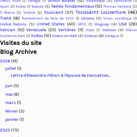
Simon Bolivar
(12)
Soulouque
(5)
Sekou Touré
(1)
Sénégal
(1)
Spiritualité
(1
Textes fondamentaux
(10)
Suisse
(5)
Sport
(2)
Suède
(1)
Thomas Sankara
(2
Toussaint Louverture
(46
Toussaint
(37)
Ti Malice
(2)
Torbeck
(2)
Traité
(18)
Ukraine
(5)
Tremblement de terre de 2010
(1)
Union soviétique
(1)
United States
(40)
USA
(28
United Nations
(5)
Uruguay
(4)
URSS
(1)
Vatican
(10)
Venezuela
(25)
Vertières
(11)
Vietnam
(4)
Video
(1)
Vilbru
Vodou
(10)
Vodou en Haïti
(3)
Vodoun
(8)
Guillaume Sam
(1)
Xaragua
(1)
Visites du site
Blog Archive
2026
(19)
juillet
(1)
Lettre d'Alexandre Pétion à l'épouse de Dessalines...
juin
(5)
mai
(8)
mars
(1)
février
(3)
janvier
(1)
2025
(75)