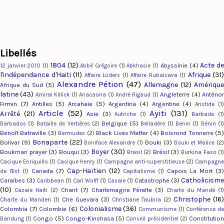
Libellés
1804
(12)
Acte d
Abyssinie
(4)
12 janvier 2010
(1)
Abbé Grégoire
(1)
Abkhasie
(1)
l'indépendance d'Haiti
(11)
Afrique
(31)
Affaire Lüders
(1)
Affaire Rubalcava
(1)
Alexandre Pétion
(47)
Allemagne
(12)
Amériqu
Afrique du Sud
(5)
latine
(43)
Angleterre
(4)
Anténo
Amiral Killick
(1)
Anacaona
(1)
André Rigaud
(1)
Firmin
(7)
Antilles
(5)
Arcahaie
(5)
Argentina
(4)
Argentine
(4)
Aristide
(1
Article
(52)
Ayiti
(131)
Arrêté
(21)
Asie
(3)
Autriche
(1)
Barbade
(1
Belgique
(5)
Barbados
(1)
Bataille de Vertières
(2)
Belladère
(1)
Benin
(1)
Bénin
(1
Benoît Batraville
(3)
Black Lives Matter
(4)
Boisrond Tonnerre
(5
Bermudes
(2)
Bonaparte
(22)
Bolivar
(9)
Bouki
(3)
Boniface Alexandre
(1)
Bouki et Malice
(2
Boyer
(30)
Boukman prayer
(3)
Bouqui
(3)
Brésil
(3)
Brasil
(2)
Burkina Faso
(1
Cacique Enriquillo
(1)
Cacique Henry
(1)
Campagne anti-superstitieuse
(2)
Campagn
Cap-Haïtien
(12)
Canada
(7)
Capois La Mort
(3)
de l'Est
(1)
Capitalisme
(1)
Catholicism
Caraïbes
(3)
Catastrophe
(3)
Caribbean
(1)
Carl Wolff
(1)
Casale
(1)
(10)
Chant
(7)
Charlemagne Péralte
(3)
Cazale Haiti
(2)
Charte du Mandé
(1
Christophe
(16)
Che Guevara
(3)
Charte du Manden
(1)
Christiane Taubira
(2)
Colonialisme
(36)
Colombia
(7)
Colombie
(6)
Communisme
(1)
Conférence d
Congo
(5)
Congo-Kinshasa
(5)
Constitutio
Bandung
(1)
Conseil présidentiel
(2)