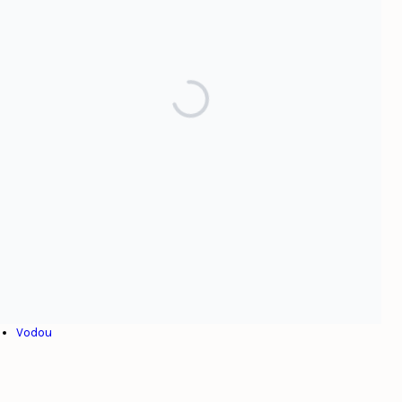
Par sujet
Afrique
Alexandre Pétion
Colonialisme
Culture
Dominicanie
Esclavage
Haïti
Henry Christophe
Internationalisme
Jean-Jacques Dessalines
Toussaint Louverture
Venezuela
Vodou