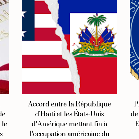
a
Accord entre la République
P
de
d'Haïti et les États-Unis
de
 le
d'Amérique mettant fin à
E
s
l'occupation américaine du