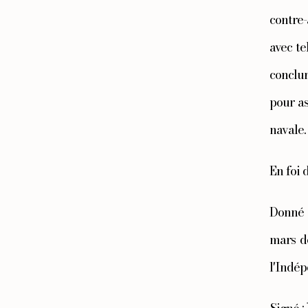
contre-
avec te
conclur
pour as
navale.
En foi 
Donné s
mars de
l'Indép