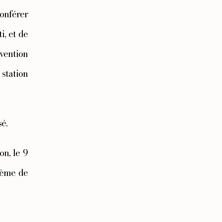
onférer 
, et de 
vention 
station 
sé.
n, le 9 
ième de 