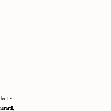
dent et 
herardi
, 