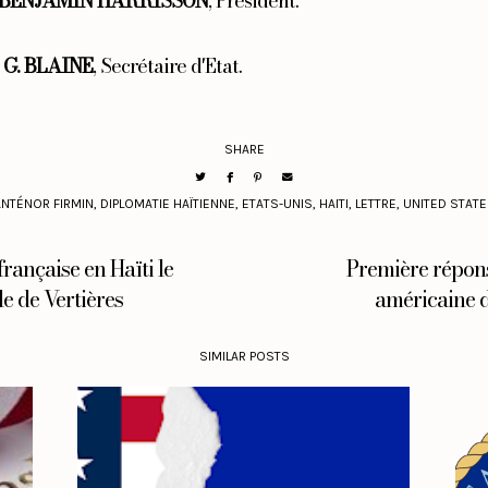
BENJAMIN HARRISSON
, Président. 
 G. BLAINE
, Secrétaire d'Etat.
SHARE
ANTÉNOR FIRMIN
,
DIPLOMATIE HAÏTIENNE
,
ETATS-UNIS
,
HAITI
,
LETTRE
,
UNITED STATE
française en Haïti le
Première répon
e de Vertières
américaine d
SIMILAR POSTS