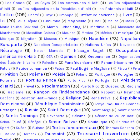
Les Cacos
(3)
Les communes d'Haiti
(4)
(1)
Les Cayes
(2)
Les îles adjacente
Les Polonais d'Haiti
(3
d'Haïti
(1)
Les îles adjacentes de la République d'Haïti
(1)
Lettre
(109)
Livre
(10)
Littérature haïtienne
(5)
Liberté
(1)
Libye
(1)
Limpopo
(1)
Loi
(20)
Magnicide
(5)
Louis Déjoie
(1)
Lumumba
(2)
Mali
(1)
Malice
(2)
Malis
(2)
Martin Luther King
(3)
Martinique
(4)
Marie Louise Coividad
(2)
Massacre d
mexique
(4)
Marchaterre
(1)
Massillon Coicou
(2)
Maurice
(1)
Mexico
(2)
México
(1)
Napoléon
(23)
Napoléo
Musique
(4)
Méxique
(1)
Migration
(1)
Moscou
(1)
Bonaparte
(28)
Nations Unies
(5)
Napoléon BonaparteLettre
(1)
Navassa
(1
Nécrologie
(11)
Occupation
Nissage Saget
(5)
Nelson Mandela
(1)
américaine d'Haiti
(12)
Opinion
(30)
Ordonnance
(3)
OEA
(2)
Organisation
Panafricanisme
(8)
Panaméricanisme
(6
des États Américains
(1)
Palestine
(2)
Patrice Lumumba
(4)
Paul Eugène Magloire
(4)
Patois
(1)
Patua
(1)
Pérou
(1)
Per
Pétion
(30)
Poème
(19)
Poésie
(20)
Politique
(6)
Pologne
(5)
(1)
Poland
(2)
Port-au-Prince
(12)
Présiden
Polonais
(3)
Portugal
(3)
Porto Rico
(2)
d'Haïti
(20)
Proclamation
(35)
Préval
(5)
Québec
(3)
Racis
Puerto Rico
(1)
Rançon de l'indépendance
(16)
(6)
Racisme
(6)
Rapport
(2)
Raymon
Religion
(14)
Republic
Relation Haïti-France
(5)
René Préval
(5)
Cabèche
(1)
Dominicana
(41)
République Dominicaine
(43)
Royaume-Uni de Grande
Russie
(13)
Saint-Domingue
(30)
Bretagne
(4)
Saint-Siège
(2)
Saint-Vincent
Santo Domingo
(11)
Séisme
(5)
(1)
Savanette
(2)
Séisme de 20 en Haiti
(1
Simon Bolivar
(12)
Soulouque
(5)
Sekou Touré
(1)
Sénégal
(1)
Spiritualité
(1
Textes fondamentaux
(10)
Suisse
(5)
Sport
(2)
Suède
(1)
Thomas Sankara
(2
Toussaint Louverture
(46
Toussaint
(37)
Ti Malice
(2)
Torbeck
(2)
Traité
(18)
Ukraine
(5)