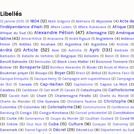
Libellés
1804
(12)
Acte d
Abyssinie
(4)
12 janvier 2010
(1)
Abbé Grégoire
(1)
Abkhasie
(1)
l'indépendance d'Haiti
(11)
Afrique
(31)
Affaire Lüders
(1)
Affaire Rubalcava
(1)
Alexandre Pétion
(47)
Allemagne
(12)
Amériqu
Afrique du Sud
(5)
latine
(43)
Angleterre
(4)
Anténo
Amiral Killick
(1)
Anacaona
(1)
André Rigaud
(1)
Firmin
(7)
Antilles
(5)
Arcahaie
(5)
Argentina
(4)
Argentine
(4)
Aristide
(1
Article
(52)
Ayiti
(131)
Arrêté
(21)
Asie
(3)
Autriche
(1)
Barbade
(1
Belgique
(5)
Barbados
(1)
Bataille de Vertières
(2)
Belladère
(1)
Benin
(1)
Bénin
(1
Benoît Batraville
(3)
Black Lives Matter
(4)
Boisrond Tonnerre
(5
Bermudes
(2)
Bonaparte
(22)
Bolivar
(9)
Bouki
(3)
Boniface Alexandre
(1)
Bouki et Malice
(2
Boyer
(30)
Boukman prayer
(3)
Bouqui
(3)
Brésil
(3)
Brasil
(2)
Burkina Faso
(1
Cacique Enriquillo
(1)
Cacique Henry
(1)
Campagne anti-superstitieuse
(2)
Campagn
Cap-Haïtien
(12)
Canada
(7)
Capois La Mort
(3)
de l'Est
(1)
Capitalisme
(1)
Catholicism
Caraïbes
(3)
Catastrophe
(3)
Caribbean
(1)
Carl Wolff
(1)
Casale
(1)
(10)
Chant
(7)
Charlemagne Péralte
(3)
Cazale Haiti
(2)
Charte du Mandé
(1
Christophe
(16)
Che Guevara
(3)
Charte du Manden
(1)
Christiane Taubira
(2)
Colonialisme
(36)
Colombia
(7)
Colombie
(6)
Communisme
(1)
Conférence d
Congo
(5)
Congo-Kinshasa
(5)
Constitutio
Bandung
(1)
Conseil présidentiel
(2)
(5)
Conte
(4)
Covid-1
Coronavirus
(1)
Coupe du Monde
(2)
Coutilien Coutard
(1)
Cuba
(15)
Culture
(16)
(3)
Créole
(5)
Cruz Azul
(1)
Curaçao
(1)
Dahomey
(2
Décret
(29)
Danemark
(4)
Décret-Loi
(8)
Daniel Fignolé
(1)
Département du Su