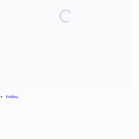
Par sujet
Afrique
Alexandre Pétion
Colonialisme
Culture
Dominicanie
Esclavage
Haïti
Henry Christophe
Internationalisme
Jean-Jacques Dessalines
Toussaint Louverture
Venezuela
Vodou