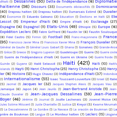
Dessalines
(50)
Diplomatie
Dette de l'indépendance
(16)
d'Haiti
(1)
haïtienne
(58)
Discours
(35)
Dominicanie
Documents déclassifiés
(1)
(40)
Duvalier
Drapeau haitien
(3)
Drapeau haïtien
(5)
Dumarsais Estimé
(6)
(14)
Eli
Eduardo Galeano
(3)
Économie
(1)
Education
(1)
Élections en Haïti
(2)
Lescot
(11)
Empereur d'Haïti
(16)
Esclavage
(27
Empire d'Haïti
(4)
Etats-Unis
(49)
Espagne
(14)
Espagnol
(11)
Europe
(16
Ethiopie
(5)
Expédition Leclerc
(19)
Fabre Geffrard
(8)
Faustin Ier
(6)
Faustin Soulouqu
Franc
Football
(10)
(8)
Fidel Castro
(5)
Firmin
(2)
Franc-maçonnerie
(1)
(95)
François Duvalier
(17
Francisco Javier Mina
(1)
Francisco Xavier Mina
(1)
Gonaïves
(5)
Général de Gaulle
(1)
Général Louis Gabart
(1)
Ghana
(1)
Grande-Ans
Guadeloupe
(3)
Guerre
(5)
(1)
Grèce
(1)
Greece
(1)
Gregorio Luperon
(2)
Guerre civil
Guerre de l'Indépendance d'Haïti
(4)
Guerre en Ukraine
(4)
(1)
Guerre froide
(1)
Haiti
(421)
Haïti
(10)
Hailé Selassié
(5)
Guinée
(2)
Guyane
(2)
Haiti'
Hayti
(11)
Henri Christophe
(25)
Henry Christophe
(35)
Henry
islands
(1)
Ier
(16)
Histoire
(12)
Indépendance d'Haiti
(37)
Hugo Chavez
(3)
Indonési
Internationalisme
(55)
Isaac Toussaint-Louverture
(3)
Italie
(1)
Israel
(2)
Jacques Ier
(32)
(5)
Jacmel
(1)
Jacques Stephen Alexis
(1)
Jacques Viau
(2
Jean-Bertrand Aristide
(11)
Jamaique
(6)
Japon
(4)
Jean Jaurès
(1)
Jean-
Jean-Jacques Dessalines
(59)
Jean-Pierr
Claude Duvalier
(1)
Boyer
(46)
Joutte Lachenais
(3)
Jovenel Moïse
(4
Jérémie
(1)
Journal
(1)
Kreyol
(5)
Jules Solime Milscent
(1)
Juste Chanlatte
(1)
Justice
(2)
Kwame Nkruma
L
(1)
La Dessalinienne
(1)
La Gonâve
(1)
La Navase
(1)
La oración de Boukman
(2)
Leclerc
(15)
prière de Boukman
(3)
Le Moniteur haïtien
(7)
Langue
(1)
Léogan