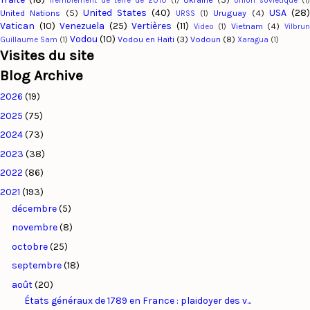
Tremblement de terre de 2010
(1)
Union soviétique
(1)
United States
(40)
USA
(28
United Nations
(5)
Uruguay
(4)
URSS
(1)
Vatican
(10)
Venezuela
(25)
Vertières
(11)
Vietnam
(4)
Video
(1)
Vilbru
Vodou
(10)
Vodou en Haïti
(3)
Vodoun
(8)
Guillaume Sam
(1)
Xaragua
(1)
Visites du site
Blog Archive
2026
(19)
2025
(75)
2024
(73)
2023
(38)
2022
(86)
2021
(193)
décembre
(5)
novembre
(8)
octobre
(25)
septembre
(18)
août
(20)
États généraux de 1789 en France : plaidoyer des v...