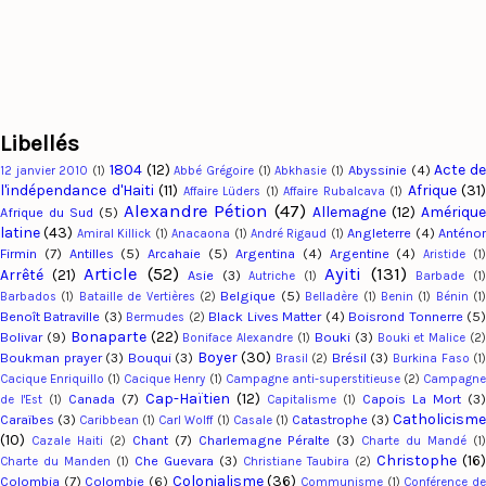
Libellés
1804
(12)
Acte d
Abyssinie
(4)
12 janvier 2010
(1)
Abbé Grégoire
(1)
Abkhasie
(1)
l'indépendance d'Haiti
(11)
Afrique
(31)
Affaire Lüders
(1)
Affaire Rubalcava
(1)
Alexandre Pétion
(47)
Allemagne
(12)
Amériqu
Afrique du Sud
(5)
latine
(43)
Angleterre
(4)
Anténo
Amiral Killick
(1)
Anacaona
(1)
André Rigaud
(1)
Firmin
(7)
Antilles
(5)
Arcahaie
(5)
Argentina
(4)
Argentine
(4)
Aristide
(1
Article
(52)
Ayiti
(131)
Arrêté
(21)
Asie
(3)
Autriche
(1)
Barbade
(1
Belgique
(5)
Barbados
(1)
Bataille de Vertières
(2)
Belladère
(1)
Benin
(1)
Bénin
(1
Benoît Batraville
(3)
Black Lives Matter
(4)
Boisrond Tonnerre
(5
Bermudes
(2)
Bonaparte
(22)
Bolivar
(9)
Bouki
(3)
Boniface Alexandre
(1)
Bouki et Malice
(2
Boyer
(30)
Boukman prayer
(3)
Bouqui
(3)
Brésil
(3)
Brasil
(2)
Burkina Faso
(1
Cacique Enriquillo
(1)
Cacique Henry
(1)
Campagne anti-superstitieuse
(2)
Campagn
Cap-Haïtien
(12)
Canada
(7)
Capois La Mort
(3)
de l'Est
(1)
Capitalisme
(1)
Catholicism
Caraïbes
(3)
Catastrophe
(3)
Caribbean
(1)
Carl Wolff
(1)
Casale
(1)
(10)
Chant
(7)
Charlemagne Péralte
(3)
Cazale Haiti
(2)
Charte du Mandé
(1
Christophe
(16)
Che Guevara
(3)
Charte du Manden
(1)
Christiane Taubira
(2)
Colonialisme
(36)
Colombia
(7)
Colombie
(6)
Communisme
(1)
Conférence d