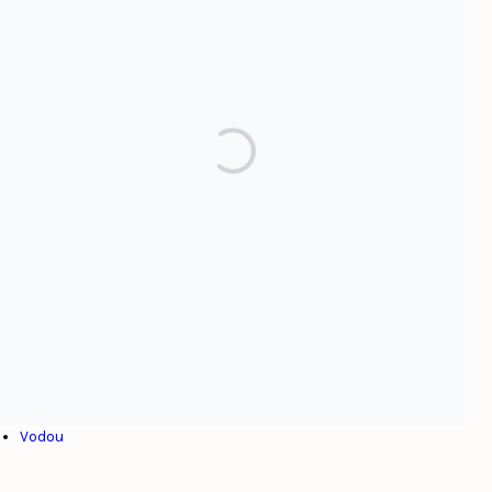
Par sujet
Afrique
Alexandre Pétion
Colonialisme
Culture
Dominicanie
Esclavage
Haïti
Henry Christophe
Internationalisme
Jean-Jacques Dessalines
Toussaint Louverture
Venezuela
Vodou