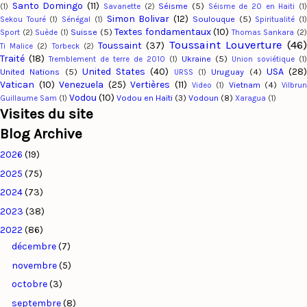
Santo Domingo
(11)
Séisme
(5)
(1)
Savanette
(2)
Séisme de 20 en Haiti
(1
Simon Bolivar
(12)
Soulouque
(5)
Sekou Touré
(1)
Sénégal
(1)
Spiritualité
(1
Textes fondamentaux
(10)
Suisse
(5)
Sport
(2)
Suède
(1)
Thomas Sankara
(2
Toussaint Louverture
(46
Toussaint
(37)
Ti Malice
(2)
Torbeck
(2)
Traité
(18)
Ukraine
(5)
Tremblement de terre de 2010
(1)
Union soviétique
(1)
United States
(40)
USA
(28
United Nations
(5)
Uruguay
(4)
URSS
(1)
Vatican
(10)
Venezuela
(25)
Vertières
(11)
Vietnam
(4)
Video
(1)
Vilbru
Vodou
(10)
Vodou en Haïti
(3)
Vodoun
(8)
Guillaume Sam
(1)
Xaragua
(1)
Visites du site
Blog Archive
2026
(19)
2025
(75)
2024
(73)
2023
(38)
2022
(86)
décembre
(7)
novembre
(5)
octobre
(3)
septembre
(8)