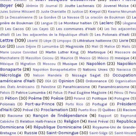
Boyer
(46)
Joutte Lachenais
(3)
Jovenel Moïse
(4
Jérémie
(1)
Journal
(1)
Kreyol
(5)
Jules Solime Milscent
(1)
Juste Chanlatte
(1)
Justice
(2)
Kwame Nkruma
L
(1)
La Dessalinienne
(1)
La Gonâve
(1)
La Navase
(1)
La oración de Boukman
(2)
Leclerc
(15)
prière de Boukman
(3)
Le Moniteur haïtien
(7)
Langue
(1)
Léogan
Les Cacos
(3)
Les communes d'Haiti
(4)
(1)
Les Cayes
(2)
Les îles adjacente
Les Polonais d'Haiti
(3
d'Haïti
(1)
Les îles adjacentes de la République d'Haïti
(1)
Lettre
(109)
Livre
(10)
Littérature haïtienne
(5)
Liberté
(1)
Libye
(1)
Limpopo
(1)
Loi
(20)
Magnicide
(5)
Louis Déjoie
(1)
Lumumba
(2)
Mali
(1)
Malice
(2)
Malis
(2)
Martin Luther King
(3)
Martinique
(4)
Marie Louise Coividad
(2)
Massacre d
mexique
(4)
Marchaterre
(1)
Massillon Coicou
(2)
Maurice
(1)
Mexico
(2)
México
(1)
Napoléon
(23)
Napoléo
Musique
(4)
Méxique
(1)
Migration
(1)
Moscou
(1)
Bonaparte
(28)
Nations Unies
(5)
Napoléon BonaparteLettre
(1)
Navassa
(1
Nécrologie
(11)
Occupation
Nissage Saget
(5)
Nelson Mandela
(1)
américaine d'Haiti
(12)
Opinion
(30)
Ordonnance
(3)
OEA
(2)
Organisation
Panafricanisme
(8)
Panaméricanisme
(6
des États Américains
(1)
Palestine
(2)
Patrice Lumumba
(4)
Paul Eugène Magloire
(4)
Patois
(1)
Patua
(1)
Pérou
(1)
Per
Pétion
(30)
Poème
(19)
Poésie
(20)
Politique
(6)
Pologne
(5)
(1)
Poland
(2)
Port-au-Prince
(12)
Présiden
Polonais
(3)
Portugal
(3)
Porto Rico
(2)
d'Haïti
(20)
Proclamation
(35)
Préval
(5)
Québec
(3)
Racis
Puerto Rico
(1)
Rançon de l'indépendance
(16)
(6)
Racisme
(6)
Rapport
(2)
Raymon
Religion
(14)
Republic
Relation Haïti-France
(5)
René Préval
(5)
Cabèche
(1)
Dominicana
(41)
République Dominicaine
(43)
Royaume-Uni de Grande
Russie
(13)
Saint-Domingue
(30)
Bretagne
(4)
Saint-Siège
(2)
Saint-Vincent