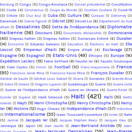
Congo
(5)
Congo-Kinshasa
(5)
Constitutio
Bandung
(1)
Conseil présidentiel
(2)
(5)
Conte
(4)
Covid-1
Coronavirus
(1)
Coupe du Monde
(2)
Coutilien Coutard
(1)
Cuba
(15)
Culture
(16)
(3)
Créole
(5)
Cruz Azul
(1)
Curaçao
(1)
Dahomey
(2
Décret
(29)
Danemark
(4)
Décret-Loi
(8)
Daniel Fignolé
(1)
Département du Su
Dessalines
(50)
Diplomatie
Dette de l'indépendance
(16)
d'Haiti
(1)
haïtienne
(58)
Discours
(35)
Dominicanie
Documents déclassifiés
(1)
(40)
Duvalier
Drapeau haitien
(3)
Drapeau haïtien
(5)
Dumarsais Estimé
(6)
(14)
Eli
Eduardo Galeano
(3)
Économie
(1)
Education
(1)
Élections en Haïti
(2)
Lescot
(11)
Empereur d'Haïti
(16)
Esclavage
(27
Empire d'Haïti
(4)
Etats-Unis
(49)
Espagne
(14)
Espagnol
(11)
Europe
(16
Ethiopie
(5)
Expédition Leclerc
(19)
Fabre Geffrard
(8)
Faustin Ier
(6)
Faustin Soulouqu
Franc
Football
(10)
(8)
Fidel Castro
(5)
Firmin
(2)
Franc-maçonnerie
(1)
(95)
François Duvalier
(17
Francisco Javier Mina
(1)
Francisco Xavier Mina
(1)
Gonaïves
(5)
Général de Gaulle
(1)
Général Louis Gabart
(1)
Ghana
(1)
Grande-Ans
Guadeloupe
(3)
Guerre
(5)
(1)
Grèce
(1)
Greece
(1)
Gregorio Luperon
(2)
Guerre civil
Guerre de l'Indépendance d'Haïti
(4)
Guerre en Ukraine
(4)
(1)
Guerre froide
(1)
Haiti
(421)
Haïti
(10)
Hailé Selassié
(5)
Guinée
(2)
Guyane
(2)
Haiti'
Hayti
(11)
Henri Christophe
(25)
Henry Christophe
(35)
Henry
islands
(1)
Ier
(16)
Histoire
(12)
Indépendance d'Haiti
(37)
Hugo Chavez
(3)
Indonési
Internationalisme
(55)
Isaac Toussaint-Louverture
(3)
Italie
(1)
Israel
(2)
Jacques Ier
(32)
(5)
Jacmel
(1)
Jacques Stephen Alexis
(1)
Jacques Viau
(2
Jean-Bertrand Aristide
(11)
Jamaique
(6)
Japon
(4)
Jean Jaurès
(1)
Jean-
Jean-Jacques Dessalines
(59)
Jean-Pierr
Claude Duvalier
(1)