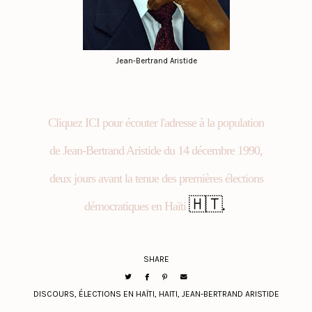
Jean-Bertrand Aristide
Cliquez ICI pour écouter l'adresse à la population
de Jean-Bertrand Aristide du 14 décembre 1990,
deux jours avant la tenue des premières élections
🇭🇹.
démocratiques en Haïti
SHARE
DISCOURS
,
ÉLECTIONS EN HAÏTI
,
HAITI
,
JEAN-BERTRAND ARISTIDE