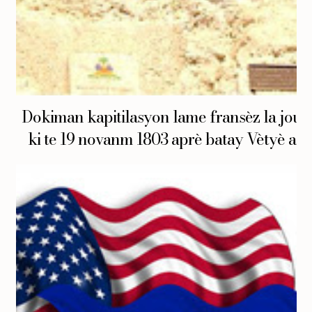
Dokiman kapitilasyon lame fransèz la jou
ki te 19 novanm 1803 aprè batay Vètyè a