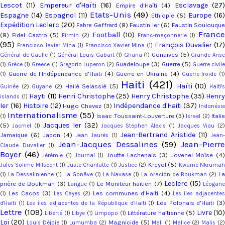
Lescot
(11)
Empereur d'Haïti
(16)
Esclavage
(27
Empire d'Haïti
(4)
Etats-Unis
(49)
Espagne
(14)
Espagnol
(11)
Europe
(16
Ethiopie
(5)
Expédition Leclerc
(20)
Fabre Geffrard
(8)
Faustin Ier
(6)
Faustin Soulouqu
Franc
Football
(10)
(8)
Fidel Castro
(5)
Firmin
(2)
Franc-maçonnerie
(1)
(95)
François Duvalier
(17
Francisco Javier Mina
(1)
Francisco Xavier Mina
(1)
Gonaïves
(5)
Général de Gaulle
(1)
Général Louis Gabart
(1)
Ghana
(1)
Grande-Ans
Guadeloupe
(3)
Guerre
(5)
(1)
Grèce
(1)
Greece
(1)
Gregorio Luperon
(2)
Guerre civil
Guerre de l'Indépendance d'Haïti
(4)
Guerre en Ukraine
(4)
(1)
Guerre froide
(1)
Haiti
(421)
Haïti
(10)
Hailé Selassié
(5)
Guinée
(2)
Guyane
(2)
Haiti'
Hayti
(11)
Henri Christophe
(25)
Henry Christophe
(35)
Henry
islands
(1)
Ier
(16)
Histoire
(12)
Indépendance d'Haiti
(37)
Hugo Chavez
(3)
Indonési
Internationalisme
(55)
Isaac Toussaint-Louverture
(3)
Italie
(1)
Israel
(2)
Jacques Ier
(32)
(5)
Jacmel
(1)
Jacques Stephen Alexis
(1)
Jacques Viau
(2
Jean-Bertrand Aristide
(11)
Jamaique
(6)
Japon
(4)
Jean Jaurès
(1)
Jean-
Jean-Jacques Dessalines
(59)
Jean-Pierr
Claude Duvalier
(1)
Boyer
(46)
Joutte Lachenais
(3)
Jovenel Moïse
(4
Jérémie
(1)
Journal
(1)
Kreyol
(5)
Jules Solime Milscent
(1)
Juste Chanlatte
(1)
Justice
(2)
Kwame Nkruma
L
(1)
La Dessalinienne
(1)
La Gonâve
(1)
La Navase
(1)
La oración de Boukman
(2)
Leclerc
(15)
prière de Boukman
(3)
Le Moniteur haïtien
(7)
Langue
(1)
Léogan
Les Cacos
(3)
Les communes d'Haiti
(4)
(1)
Les Cayes
(2)
Les îles adjacente
Les Polonais d'Haiti
(3
d'Haïti
(1)
Les îles adjacentes de la République d'Haïti
(1)
Lettre
(109)
Livre
(10)
Littérature haïtienne
(5)
Liberté
(1)
Libye
(1)
Limpopo
(1)
Loi
(20)
Magnicide
(5)
Louis Déjoie
(1)
Lumumba
(2)
Mali
(1)
Malice
(2)
Malis
(2)