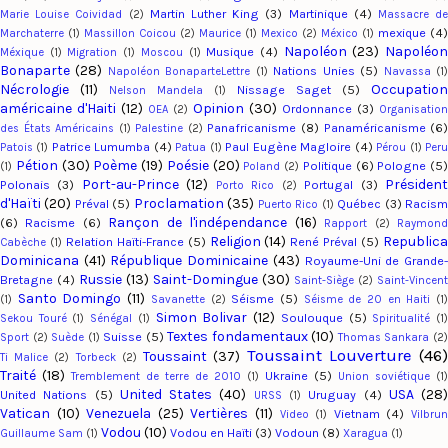
Martin Luther King
(3)
Martinique
(4)
Marie Louise Coividad
(2)
Massacre d
mexique
(4)
Marchaterre
(1)
Massillon Coicou
(2)
Maurice
(1)
Mexico
(2)
México
(1)
Napoléon
(23)
Napoléo
Musique
(4)
Méxique
(1)
Migration
(1)
Moscou
(1)
Bonaparte
(28)
Nations Unies
(5)
Napoléon BonaparteLettre
(1)
Navassa
(1
Nécrologie
(11)
Occupation
Nissage Saget
(5)
Nelson Mandela
(1)
américaine d'Haiti
(12)
Opinion
(30)
Ordonnance
(3)
OEA
(2)
Organisation
Panafricanisme
(8)
Panaméricanisme
(6
des États Américains
(1)
Palestine
(2)
Patrice Lumumba
(4)
Paul Eugène Magloire
(4)
Patois
(1)
Patua
(1)
Pérou
(1)
Per
Pétion
(30)
Poème
(19)
Poésie
(20)
Politique
(6)
Pologne
(5)
(1)
Poland
(2)
Port-au-Prince
(12)
Présiden
Polonais
(3)
Portugal
(3)
Porto Rico
(2)
d'Haïti
(20)
Proclamation
(35)
Préval
(5)
Québec
(3)
Racis
Puerto Rico
(1)
Rançon de l'indépendance
(16)
(6)
Racisme
(6)
Rapport
(2)
Raymon
Religion
(14)
Republic
Relation Haïti-France
(5)
René Préval
(5)
Cabèche
(1)
Dominicana
(41)
République Dominicaine
(43)
Royaume-Uni de Grande
Russie
(13)
Saint-Domingue
(30)
Bretagne
(4)
Saint-Siège
(2)
Saint-Vincent
Santo Domingo
(11)
Séisme
(5)
(1)
Savanette
(2)
Séisme de 20 en Haiti
(1
Simon Bolivar
(12)
Soulouque
(5)
Sekou Touré
(1)
Sénégal
(1)
Spiritualité
(1
Textes fondamentaux
(10)
Suisse
(5)
Sport
(2)
Suède
(1)
Thomas Sankara
(2
Toussaint Louverture
(46
Toussaint
(37)
Ti Malice
(2)
Torbeck
(2)
Traité
(18)
Ukraine
(5)
Tremblement de terre de 2010
(1)
Union soviétique
(1)
United States
(40)
USA
(28
United Nations
(5)
Uruguay
(4)
URSS
(1)
Vatican
(10)
Venezuela
(25)
Vertières
(11)
Vietnam
(4)
Video
(1)
Vilbru
Vodou
(10)
Vodou en Haïti
(3)
Vodoun
(8)
Guillaume Sam
(1)
Xaragua
(1)