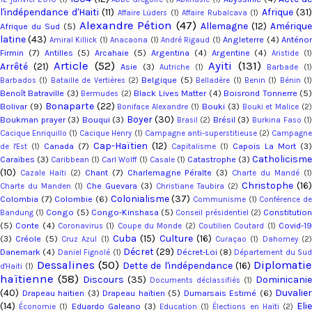
l'indépendance d'Haiti
(11)
Afrique
(31)
Affaire Lüders
(1)
Affaire Rubalcava
(1)
Alexandre Pétion
(47)
Allemagne
(12)
Amériqu
Afrique du Sud
(5)
latine
(43)
Angleterre
(4)
Anténo
Amiral Killick
(1)
Anacaona
(1)
André Rigaud
(1)
Firmin
(7)
Antilles
(5)
Arcahaie
(5)
Argentina
(4)
Argentine
(4)
Aristide
(1
Article
(52)
Ayiti
(131)
Arrêté
(21)
Asie
(3)
Autriche
(1)
Barbade
(1
Belgique
(5)
Barbados
(1)
Bataille de Vertières
(2)
Belladère
(1)
Benin
(1)
Bénin
(1
Benoît Batraville
(3)
Black Lives Matter
(4)
Boisrond Tonnerre
(5
Bermudes
(2)
Bonaparte
(22)
Bolivar
(9)
Bouki
(3)
Boniface Alexandre
(1)
Bouki et Malice
(2
Boyer
(30)
Boukman prayer
(3)
Bouqui
(3)
Brésil
(3)
Brasil
(2)
Burkina Faso
(1
Cacique Enriquillo
(1)
Cacique Henry
(1)
Campagne anti-superstitieuse
(2)
Campagn
Cap-Haïtien
(12)
Canada
(7)
Capois La Mort
(3)
de l'Est
(1)
Capitalisme
(1)
Catholicism
Caraïbes
(3)
Catastrophe
(3)
Caribbean
(1)
Carl Wolff
(1)
Casale
(1)
(10)
Chant
(7)
Charlemagne Péralte
(3)
Cazale Haiti
(2)
Charte du Mandé
(1
Christophe
(16)
Che Guevara
(3)
Charte du Manden
(1)
Christiane Taubira
(2)
Colonialisme
(37)
Colombia
(7)
Colombie
(6)
Communisme
(1)
Conférence d
Congo
(5)
Congo-Kinshasa
(5)
Constitutio
Bandung
(1)
Conseil présidentiel
(2)
(5)
Conte
(4)
Covid-1
Coronavirus
(1)
Coupe du Monde
(2)
Coutilien Coutard
(1)
Cuba
(15)
Culture
(16)
(3)
Créole
(5)
Cruz Azul
(1)
Curaçao
(1)
Dahomey
(2
Décret
(29)
Danemark
(4)
Décret-Loi
(8)
Daniel Fignolé
(1)
Département du Su
Dessalines
(50)
Diplomatie
Dette de l'indépendance
(16)
d'Haiti
(1)
haïtienne
(58)
Discours
(35)
Dominicanie
Documents déclassifiés
(1)
(40)
Duvalier
Drapeau haitien
(3)
Drapeau haïtien
(5)
Dumarsais Estimé
(6)
(14)
Eli
Eduardo Galeano
(3)
Économie
(1)
Education
(1)
Élections en Haïti
(2)