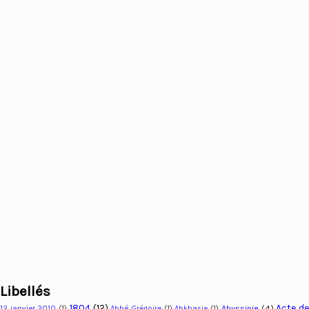
Libellés
1804
(12)
Acte d
Abyssinie
(4)
12 janvier 2010
(1)
Abbé Grégoire
(1)
Abkhasie
(1)