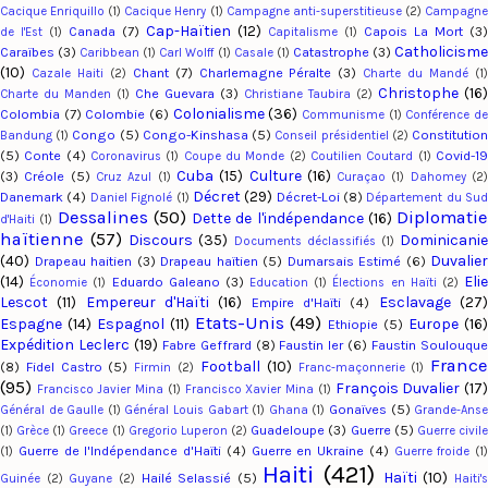
Cacique Enriquillo
(1)
Cacique Henry
(1)
Campagne anti-superstitieuse
(2)
Campagn
Cap-Haïtien
(12)
Canada
(7)
Capois La Mort
(3)
de l'Est
(1)
Capitalisme
(1)
Catholicism
Caraïbes
(3)
Catastrophe
(3)
Caribbean
(1)
Carl Wolff
(1)
Casale
(1)
(10)
Chant
(7)
Charlemagne Péralte
(3)
Cazale Haiti
(2)
Charte du Mandé
(1
Christophe
(16)
Che Guevara
(3)
Charte du Manden
(1)
Christiane Taubira
(2)
Colonialisme
(36)
Colombia
(7)
Colombie
(6)
Communisme
(1)
Conférence d
Congo
(5)
Congo-Kinshasa
(5)
Constitutio
Bandung
(1)
Conseil présidentiel
(2)
(5)
Conte
(4)
Covid-1
Coronavirus
(1)
Coupe du Monde
(2)
Coutilien Coutard
(1)
Cuba
(15)
Culture
(16)
(3)
Créole
(5)
Cruz Azul
(1)
Curaçao
(1)
Dahomey
(2
Décret
(29)
Danemark
(4)
Décret-Loi
(8)
Daniel Fignolé
(1)
Département du Su
Dessalines
(50)
Diplomatie
Dette de l'indépendance
(16)
d'Haiti
(1)
haïtienne
(57)
Discours
(35)
Dominicani
Documents déclassifiés
(1)
(40)
Duvalier
Drapeau haitien
(3)
Drapeau haïtien
(5)
Dumarsais Estimé
(6)
(14)
Eli
Eduardo Galeano
(3)
Économie
(1)
Education
(1)
Élections en Haïti
(2)
Lescot
(11)
Empereur d'Haïti
(16)
Esclavage
(27
Empire d'Haïti
(4)
Etats-Unis
(49)
Espagne
(14)
Espagnol
(11)
Europe
(16
Ethiopie
(5)
Expédition Leclerc
(19)
Fabre Geffrard
(8)
Faustin Ier
(6)
Faustin Soulouqu
Franc
Football
(10)
(8)
Fidel Castro
(5)
Firmin
(2)
Franc-maçonnerie
(1)
(95)
François Duvalier
(17
Francisco Javier Mina
(1)
Francisco Xavier Mina
(1)
Gonaïves
(5)
Général de Gaulle
(1)
Général Louis Gabart
(1)
Ghana
(1)
Grande-Ans
Guadeloupe
(3)
Guerre
(5)
(1)
Grèce
(1)
Greece
(1)
Gregorio Luperon
(2)
Guerre civil
Guerre de l'Indépendance d'Haïti
(4)
Guerre en Ukraine
(4)
(1)
Guerre froide
(1)
Haiti
(421)
Haïti
(10)
Hailé Selassié
(5)
Guinée
(2)
Guyane
(2)
Haiti'