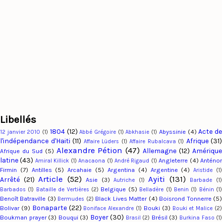
Libellés
1804
(12)
Acte d
Abyssinie
(4)
12 janvier 2010
(1)
Abbé Grégoire
(1)
Abkhasie
(1)
l'indépendance d'Haiti
(11)
Afrique
(31)
Affaire Lüders
(1)
Affaire Rubalcava
(1)
Alexandre Pétion
(47)
Allemagne
(12)
Amériqu
Afrique du Sud
(5)
latine
(43)
Angleterre
(4)
Anténo
Amiral Killick
(1)
Anacaona
(1)
André Rigaud
(1)
Firmin
(7)
Antilles
(5)
Arcahaie
(5)
Argentina
(4)
Argentine
(4)
Aristide
(1
Article
(52)
Ayiti
(131)
Arrêté
(21)
Asie
(3)
Autriche
(1)
Barbade
(1
Belgique
(5)
Barbados
(1)
Bataille de Vertières
(2)
Belladère
(1)
Benin
(1)
Bénin
(1
Benoît Batraville
(3)
Black Lives Matter
(4)
Boisrond Tonnerre
(5
Bermudes
(2)
Bonaparte
(22)
Bolivar
(9)
Bouki
(3)
Boniface Alexandre
(1)
Bouki et Malice
(2
Boyer
(30)
Boukman prayer
(3)
Bouqui
(3)
Brésil
(3)
Brasil
(2)
Burkina Faso
(1