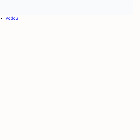
Toussaint Louverture
Venezuela
Vodou