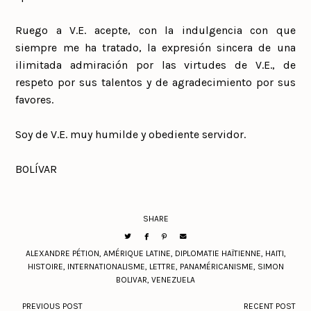
Ruego a V.E. acepte, con la indulgencia con que
siempre me ha tratado, la expresión sincera de una
ilimitada admiración por las virtudes de V.E., de
respeto por sus talentos y de agradecimiento por sus
favores.
Soy de V.E. muy humilde y obediente servidor.
BOLÍVAR
SHARE
ALEXANDRE PÉTION
,
AMÉRIQUE LATINE
,
DIPLOMATIE HAÏTIENNE
,
HAITI
,
HISTOIRE
,
INTERNATIONALISME
,
LETTRE
,
PANAMÉRICANISME
,
SIMON
BOLIVAR
,
VENEZUELA
PREVIOUS POST
RECENT POST