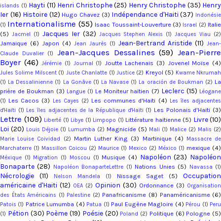
Hayti
(11)
Henri Christophe
(25)
Henry Christophe
(35)
Henry
islands
(1)
Ier
(16)
Histoire
(12)
Indépendance d'Haiti
(37)
Hugo Chavez
(3)
Indonési
Internationalisme
(55)
Isaac Toussaint-Louverture
(3)
Italie
(1)
Israel
(2)
Jacques Ier
(32)
(5)
Jacmel
(1)
Jacques Stephen Alexis
(1)
Jacques Viau
(2
Jean-Bertrand Aristide
(11)
Jamaique
(6)
Japon
(4)
Jean Jaurès
(1)
Jean-
Jean-Jacques Dessalines
(59)
Jean-Pierr
Claude Duvalier
(1)
Boyer
(46)
Joutte Lachenais
(3)
Jovenel Moïse
(4
Jérémie
(1)
Journal
(1)
Kreyol
(5)
Jules Solime Milscent
(1)
Juste Chanlatte
(1)
Justice
(2)
Kwame Nkruma
L
(1)
La Dessalinienne
(1)
La Gonâve
(1)
La Navase
(1)
La oración de Boukman
(2)
Leclerc
(15)
prière de Boukman
(3)
Le Moniteur haïtien
(7)
Langue
(1)
Léogan
Les Cacos
(3)
Les communes d'Haiti
(4)
(1)
Les Cayes
(2)
Les îles adjacente
Les Polonais d'Haiti
(3
d'Haïti
(1)
Les îles adjacentes de la République d'Haïti
(1)
Lettre
(109)
Livre
(10)
Littérature haïtienne
(5)
Liberté
(1)
Libye
(1)
Limpopo
(1)
Loi
(20)
Magnicide
(5)
Louis Déjoie
(1)
Lumumba
(2)
Mali
(1)
Malice
(2)
Malis
(2)
Martin Luther King
(3)
Martinique
(4)
Marie Louise Coividad
(2)
Massacre d
mexique
(4)
Marchaterre
(1)
Massillon Coicou
(2)
Maurice
(1)
Mexico
(2)
México
(1)
Napoléon
(23)
Napoléo
Musique
(4)
Méxique
(1)
Migration
(1)
Moscou
(1)
Bonaparte
(28)
Nations Unies
(5)
Napoléon BonaparteLettre
(1)
Navassa
(1
Nécrologie
(11)
Occupation
Nissage Saget
(5)
Nelson Mandela
(1)
américaine d'Haiti
(12)
Opinion
(30)
Ordonnance
(3)
OEA
(2)
Organisation
Panafricanisme
(8)
Panaméricanisme
(6
des États Américains
(1)
Palestine
(2)
Patrice Lumumba
(4)
Paul Eugène Magloire
(4)
Patois
(1)
Patua
(1)
Pérou
(1)
Per
Pétion
(30)
Poème
(19)
Poésie
(20)
Politique
(6)
Pologne
(5)
(1)
Poland
(2)