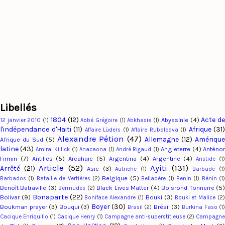
Libellés
1804
(12)
Acte d
Abyssinie
(4)
12 janvier 2010
(1)
Abbé Grégoire
(1)
Abkhasie
(1)
l'indépendance d'Haiti
(11)
Afrique
(31)
Affaire Lüders
(1)
Affaire Rubalcava
(1)
Alexandre Pétion
(47)
Allemagne
(12)
Amériqu
Afrique du Sud
(5)
latine
(43)
Angleterre
(4)
Anténo
Amiral Killick
(1)
Anacaona
(1)
André Rigaud
(1)
Firmin
(7)
Antilles
(5)
Arcahaie
(5)
Argentina
(4)
Argentine
(4)
Aristide
(1
Article
(52)
Ayiti
(131)
Arrêté
(21)
Asie
(3)
Autriche
(1)
Barbade
(1
Belgique
(5)
Barbados
(1)
Bataille de Vertières
(2)
Belladère
(1)
Benin
(1)
Bénin
(1
Benoît Batraville
(3)
Black Lives Matter
(4)
Boisrond Tonnerre
(5
Bermudes
(2)
Bonaparte
(22)
Bolivar
(9)
Bouki
(3)
Boniface Alexandre
(1)
Bouki et Malice
(2
Boyer
(30)
Boukman prayer
(3)
Bouqui
(3)
Brésil
(3)
Brasil
(2)
Burkina Faso
(1
Cacique Enriquillo
(1)
Cacique Henry
(1)
Campagne anti-superstitieuse
(2)
Campagn