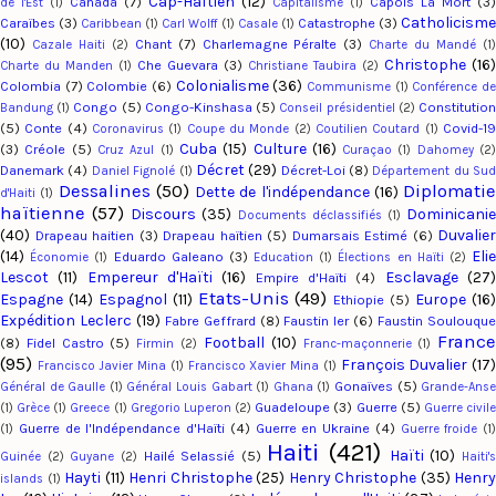
Cap-Haïtien
(12)
Canada
(7)
Capois La Mort
(3)
de l'Est
(1)
Capitalisme
(1)
Catholicism
Caraïbes
(3)
Catastrophe
(3)
Caribbean
(1)
Carl Wolff
(1)
Casale
(1)
(10)
Chant
(7)
Charlemagne Péralte
(3)
Cazale Haiti
(2)
Charte du Mandé
(1
Christophe
(16)
Che Guevara
(3)
Charte du Manden
(1)
Christiane Taubira
(2)
Colonialisme
(36)
Colombia
(7)
Colombie
(6)
Communisme
(1)
Conférence d
Congo
(5)
Congo-Kinshasa
(5)
Constitutio
Bandung
(1)
Conseil présidentiel
(2)
(5)
Conte
(4)
Covid-1
Coronavirus
(1)
Coupe du Monde
(2)
Coutilien Coutard
(1)
Cuba
(15)
Culture
(16)
(3)
Créole
(5)
Cruz Azul
(1)
Curaçao
(1)
Dahomey
(2
Décret
(29)
Danemark
(4)
Décret-Loi
(8)
Daniel Fignolé
(1)
Département du Su
Dessalines
(50)
Diplomatie
Dette de l'indépendance
(16)
d'Haiti
(1)
haïtienne
(57)
Discours
(35)
Dominicani
Documents déclassifiés
(1)
(40)
Duvalier
Drapeau haitien
(3)
Drapeau haïtien
(5)
Dumarsais Estimé
(6)
(14)
Eli
Eduardo Galeano
(3)
Économie
(1)
Education
(1)
Élections en Haïti
(2)
Lescot
(11)
Empereur d'Haïti
(16)
Esclavage
(27
Empire d'Haïti
(4)
Etats-Unis
(49)
Espagne
(14)
Espagnol
(11)
Europe
(16
Ethiopie
(5)
Expédition Leclerc
(19)
Fabre Geffrard
(8)
Faustin Ier
(6)
Faustin Soulouqu
Franc
Football
(10)
(8)
Fidel Castro
(5)
Firmin
(2)
Franc-maçonnerie
(1)
(95)
François Duvalier
(17
Francisco Javier Mina
(1)
Francisco Xavier Mina
(1)
Gonaïves
(5)
Général de Gaulle
(1)
Général Louis Gabart
(1)
Ghana
(1)
Grande-Ans
Guadeloupe
(3)
Guerre
(5)
(1)
Grèce
(1)
Greece
(1)
Gregorio Luperon
(2)
Guerre civil
Guerre de l'Indépendance d'Haïti
(4)
Guerre en Ukraine
(4)
(1)
Guerre froide
(1)
Haiti
(421)
Haïti
(10)
Hailé Selassié
(5)
Guinée
(2)
Guyane
(2)
Haiti'
Hayti
(11)
Henri Christophe
(25)
Henry Christophe
(35)
Henry
islands
(1)