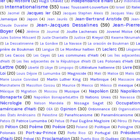
Ier
(16)
Histoire
(12)
Indépendance d'Haiti
(37)
Hugo Chavez
(3)
Indonési
Internationalisme
(55)
Isaac Toussaint-Louverture
(3)
Italie
(1)
Israel
(2)
Jacques Ier
(32)
(5)
Jacmel
(1)
Jacques Stephen Alexis
(1)
Jacques Viau
(2
Jean-Bertrand Aristide
(11)
Jamaique
(6)
Japon
(4)
Jean Jaurès
(1)
Jean-
Jean-Jacques Dessalines
(59)
Jean-Pierr
Claude Duvalier
(1)
Boyer
(46)
Joutte Lachenais
(3)
Jovenel Moïse
(4
Jérémie
(1)
Journal
(1)
Kreyol
(5)
Jules Solime Milscent
(1)
Juste Chanlatte
(1)
Justice
(2)
Kwame Nkruma
L
(1)
La Dessalinienne
(1)
La Gonâve
(1)
La Navase
(1)
La oración de Boukman
(2)
Leclerc
(15)
prière de Boukman
(3)
Le Moniteur haïtien
(7)
Langue
(1)
Léogan
Les Cacos
(3)
Les communes d'Haiti
(4)
(1)
Les Cayes
(2)
Les îles adjacente
Les Polonais d'Haiti
(3
d'Haïti
(1)
Les îles adjacentes de la République d'Haïti
(1)
Lettre
(109)
Livre
(10)
Littérature haïtienne
(5)
Liberté
(1)
Libye
(1)
Limpopo
(1)
Loi
(20)
Magnicide
(5)
Louis Déjoie
(1)
Lumumba
(2)
Mali
(1)
Malice
(2)
Malis
(2)
Martin Luther King
(3)
Martinique
(4)
Marie Louise Coividad
(2)
Massacre d
mexique
(4)
Marchaterre
(1)
Massillon Coicou
(2)
Maurice
(1)
Mexico
(2)
México
(1)
Napoléon
(23)
Napoléo
Musique
(4)
Méxique
(1)
Migration
(1)
Moscou
(1)
Bonaparte
(28)
Nations Unies
(5)
Napoléon BonaparteLettre
(1)
Navassa
(1
Nécrologie
(11)
Occupation
Nissage Saget
(5)
Nelson Mandela
(1)
américaine d'Haiti
(12)
Opinion
(30)
Ordonnance
(3)
OEA
(2)
Organisation
Panafricanisme
(8)
Panaméricanisme
(6
des États Américains
(1)
Palestine
(2)
Patrice Lumumba
(4)
Paul Eugène Magloire
(4)
Patois
(1)
Patua
(1)
Pérou
(1)
Per
Pétion
(30)
Poème
(19)
Poésie
(20)
Politique
(6)
Pologne
(5)
(1)
Poland
(2)
Port-au-Prince
(12)
Présiden
Polonais
(3)
Portugal
(3)
Porto Rico
(2)
d'Haïti
(20)
Proclamation
(35)
Préval
(5)
Québec
(3)
Racis
Puerto Rico
(1)