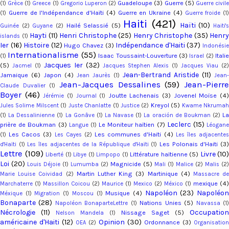
Guadeloupe
(3)
Guerre
(5)
(1)
Grèce
(1)
Greece
(1)
Gregorio Luperon
(2)
Guerre civil
Guerre de l'Indépendance d'Haïti
(4)
Guerre en Ukraine
(4)
(1)
Guerre froide
(1)
Haiti
(421)
Haïti
(10)
Hailé Selassié
(5)
Guinée
(2)
Guyane
(2)
Haiti'
Hayti
(11)
Henri Christophe
(25)
Henry Christophe
(35)
Henry
islands
(1)
Ier
(16)
Histoire
(12)
Indépendance d'Haiti
(37)
Hugo Chavez
(3)
Indonési
Internationalisme
(55)
Isaac Toussaint-Louverture
(3)
Italie
(1)
Israel
(2)
Jacques Ier
(32)
(5)
Jacmel
(1)
Jacques Stephen Alexis
(1)
Jacques Viau
(2
Jean-Bertrand Aristide
(11)
Jamaique
(6)
Japon
(4)
Jean Jaurès
(1)
Jean-
Jean-Jacques Dessalines
(59)
Jean-Pierr
Claude Duvalier
(1)
Boyer
(46)
Joutte Lachenais
(3)
Jovenel Moïse
(4
Jérémie
(1)
Journal
(1)
Kreyol
(5)
Jules Solime Milscent
(1)
Juste Chanlatte
(1)
Justice
(2)
Kwame Nkruma
L
(1)
La Dessalinienne
(1)
La Gonâve
(1)
La Navase
(1)
La oración de Boukman
(2)
Leclerc
(15)
prière de Boukman
(3)
Le Moniteur haïtien
(7)
Langue
(1)
Léogan
Les Cacos
(3)
Les communes d'Haiti
(4)
(1)
Les Cayes
(2)
Les îles adjacente
Les Polonais d'Haiti
(3
d'Haïti
(1)
Les îles adjacentes de la République d'Haïti
(1)
Lettre
(109)
Livre
(10)
Littérature haïtienne
(5)
Liberté
(1)
Libye
(1)
Limpopo
(1)
Loi
(20)
Magnicide
(5)
Louis Déjoie
(1)
Lumumba
(2)
Mali
(1)
Malice
(2)
Malis
(2)
Martin Luther King
(3)
Martinique
(4)
Marie Louise Coividad
(2)
Massacre d
mexique
(4)
Marchaterre
(1)
Massillon Coicou
(2)
Maurice
(1)
Mexico
(2)
México
(1)
Napoléon
(23)
Napoléo
Musique
(4)
Méxique
(1)
Migration
(1)
Moscou
(1)
Bonaparte
(28)
Nations Unies
(5)
Napoléon BonaparteLettre
(1)
Navassa
(1
Nécrologie
(11)
Occupation
Nissage Saget
(5)
Nelson Mandela
(1)
américaine d'Haiti
(12)
Opinion
(30)
Ordonnance
(3)
OEA
(2)
Organisation