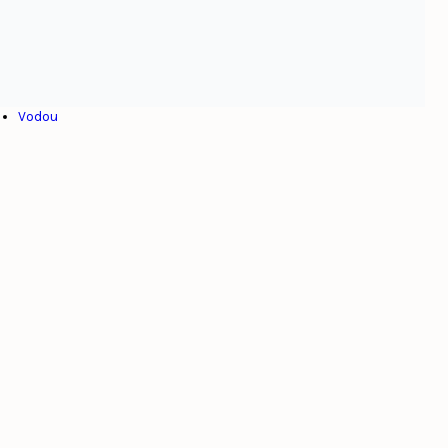
Henry Christophe
Internationalisme
Jean-Jacques Dessalines
Toussaint Louverture
Venezuela
Vodou