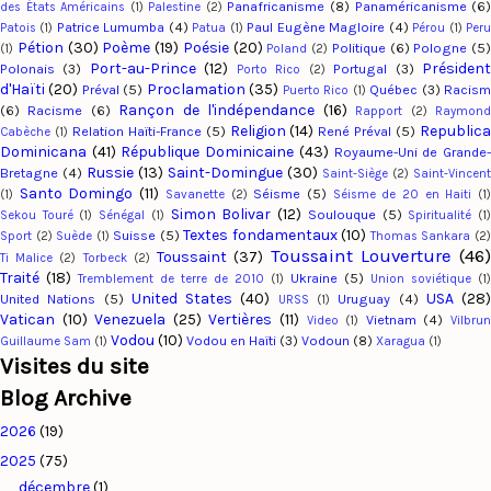
Panafricanisme
(8)
Panaméricanisme
(6
des États Américains
(1)
Palestine
(2)
Patrice Lumumba
(4)
Paul Eugène Magloire
(4)
Patois
(1)
Patua
(1)
Pérou
(1)
Per
Pétion
(30)
Poème
(19)
Poésie
(20)
Politique
(6)
Pologne
(5)
(1)
Poland
(2)
Port-au-Prince
(12)
Présiden
Polonais
(3)
Portugal
(3)
Porto Rico
(2)
d'Haïti
(20)
Proclamation
(35)
Préval
(5)
Québec
(3)
Racis
Puerto Rico
(1)
Rançon de l'indépendance
(16)
(6)
Racisme
(6)
Rapport
(2)
Raymon
Religion
(14)
Republic
Relation Haïti-France
(5)
René Préval
(5)
Cabèche
(1)
Dominicana
(41)
République Dominicaine
(43)
Royaume-Uni de Grande
Russie
(13)
Saint-Domingue
(30)
Bretagne
(4)
Saint-Siège
(2)
Saint-Vincent
Santo Domingo
(11)
Séisme
(5)
(1)
Savanette
(2)
Séisme de 20 en Haiti
(1
Simon Bolivar
(12)
Soulouque
(5)
Sekou Touré
(1)
Sénégal
(1)
Spiritualité
(1
Textes fondamentaux
(10)
Suisse
(5)
Sport
(2)
Suède
(1)
Thomas Sankara
(2
Toussaint Louverture
(46
Toussaint
(37)
Ti Malice
(2)
Torbeck
(2)
Traité
(18)
Ukraine
(5)
Tremblement de terre de 2010
(1)
Union soviétique
(1)
United States
(40)
USA
(28
United Nations
(5)
Uruguay
(4)
URSS
(1)
Vatican
(10)
Venezuela
(25)
Vertières
(11)
Vietnam
(4)
Video
(1)
Vilbru
Vodou
(10)
Vodou en Haïti
(3)
Vodoun
(8)
Guillaume Sam
(1)
Xaragua
(1)
Visites du site
Blog Archive
2026
(19)
2025
(75)
décembre
(1)