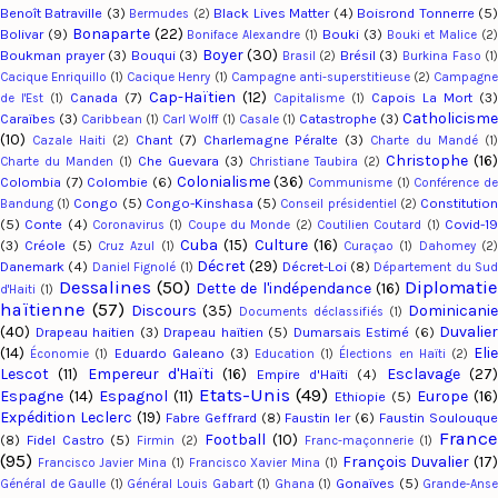
Benoît Batraville
(3)
Black Lives Matter
(4)
Boisrond Tonnerre
(5
Bermudes
(2)
Bonaparte
(22)
Bolivar
(9)
Bouki
(3)
Boniface Alexandre
(1)
Bouki et Malice
(2
Boyer
(30)
Boukman prayer
(3)
Bouqui
(3)
Brésil
(3)
Brasil
(2)
Burkina Faso
(1
Cacique Enriquillo
(1)
Cacique Henry
(1)
Campagne anti-superstitieuse
(2)
Campagn
Cap-Haïtien
(12)
Canada
(7)
Capois La Mort
(3)
de l'Est
(1)
Capitalisme
(1)
Catholicism
Caraïbes
(3)
Catastrophe
(3)
Caribbean
(1)
Carl Wolff
(1)
Casale
(1)
(10)
Chant
(7)
Charlemagne Péralte
(3)
Cazale Haiti
(2)
Charte du Mandé
(1
Christophe
(16)
Che Guevara
(3)
Charte du Manden
(1)
Christiane Taubira
(2)
Colonialisme
(36)
Colombia
(7)
Colombie
(6)
Communisme
(1)
Conférence d
Congo
(5)
Congo-Kinshasa
(5)
Constitutio
Bandung
(1)
Conseil présidentiel
(2)
(5)
Conte
(4)
Covid-1
Coronavirus
(1)
Coupe du Monde
(2)
Coutilien Coutard
(1)
Cuba
(15)
Culture
(16)
(3)
Créole
(5)
Cruz Azul
(1)
Curaçao
(1)
Dahomey
(2
Décret
(29)
Danemark
(4)
Décret-Loi
(8)
Daniel Fignolé
(1)
Département du Su
Dessalines
(50)
Diplomatie
Dette de l'indépendance
(16)
d'Haiti
(1)
haïtienne
(57)
Discours
(35)
Dominicani
Documents déclassifiés
(1)
(40)
Duvalier
Drapeau haitien
(3)
Drapeau haïtien
(5)
Dumarsais Estimé
(6)
(14)
Eli
Eduardo Galeano
(3)
Économie
(1)
Education
(1)
Élections en Haïti
(2)
Lescot
(11)
Empereur d'Haïti
(16)
Esclavage
(27
Empire d'Haïti
(4)
Etats-Unis
(49)
Espagne
(14)
Espagnol
(11)
Europe
(16
Ethiopie
(5)
Expédition Leclerc
(19)
Fabre Geffrard
(8)
Faustin Ier
(6)
Faustin Soulouqu
Franc
Football
(10)
(8)
Fidel Castro
(5)
Firmin
(2)
Franc-maçonnerie
(1)
(95)
François Duvalier
(17
Francisco Javier Mina
(1)
Francisco Xavier Mina
(1)
Gonaïves
(5)
Général de Gaulle
(1)
Général Louis Gabart
(1)
Ghana
(1)
Grande-Ans