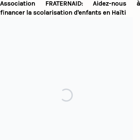
Association FRATERNAID: Aidez-nous à
financer la scolarisation d'enfants en Haïti
Haiti Panorama
Par sujet
Afrique
Alexandre Pétion
Colonialisme
Culture
Dominicanie
Esclavage
Haïti