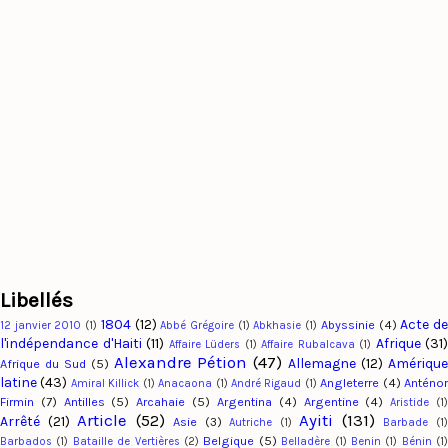
Libellés
1804
(12)
Acte d
Abyssinie
(4)
12 janvier 2010
(1)
Abbé Grégoire
(1)
Abkhasie
(1)
l'indépendance d'Haiti
(11)
Afrique
(31)
Affaire Lüders
(1)
Affaire Rubalcava
(1)
Alexandre Pétion
(47)
Allemagne
(12)
Amériqu
Afrique du Sud
(5)
latine
(43)
Angleterre
(4)
Anténo
Amiral Killick
(1)
Anacaona
(1)
André Rigaud
(1)
Firmin
(7)
Antilles
(5)
Arcahaie
(5)
Argentina
(4)
Argentine
(4)
Aristide
(1
Article
(52)
Ayiti
(131)
Arrêté
(21)
Asie
(3)
Autriche
(1)
Barbade
(1
Belgique
(5)
Barbados
(1)
Bataille de Vertières
(2)
Belladère
(1)
Benin
(1)
Bénin
(1