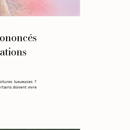
rononcés
ations
oitures luxueuses ?
rtains doivent vivre