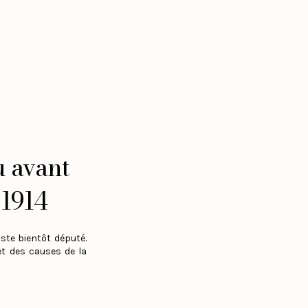
u avant
 1914
iste bientôt député.
et des causes de la