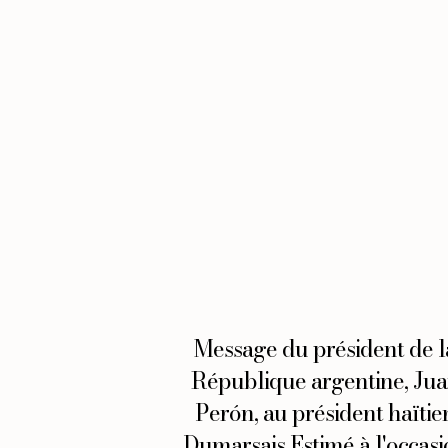
Message du président de l
République argentine, Ju
Perón, au président haïtie
Dumarsais Estimé à l'occas