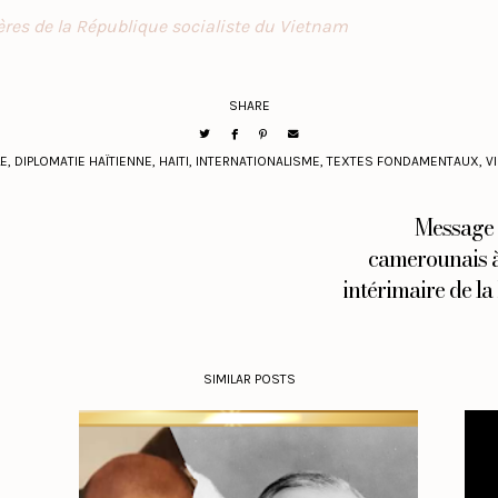
ères de la République socialiste du Vietnam
SHARE
LE
,
DIPLOMATIE HAÏTIENNE
,
HAITI
,
INTERNATIONALISME
,
TEXTES FONDAMENTAUX
,
V
Message 
camerounais à
intérimaire de la
SIMILAR POSTS