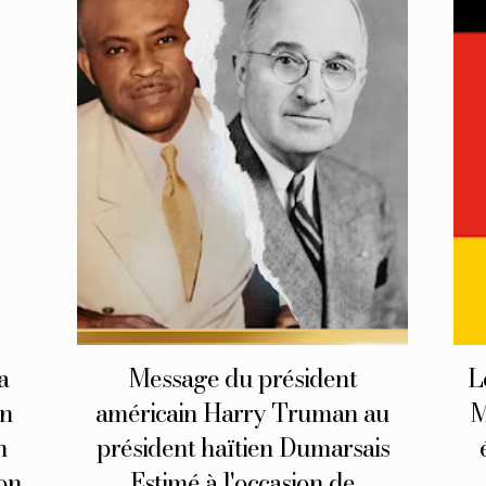
a
Message du président
L
an
américain Harry Truman au
M
n
président haïtien Dumarsais
ion
Estimé à l'occasion de