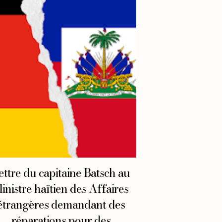
ettre du capitaine Batsch au
inistre haïtien des Affaires
étrangères demandant des
réparations pour des