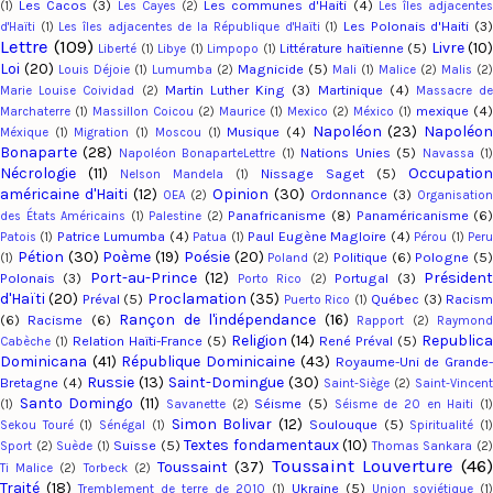
Les Cacos
(3)
Les communes d'Haiti
(4)
(1)
Les Cayes
(2)
Les îles adjacente
Les Polonais d'Haiti
(3
d'Haïti
(1)
Les îles adjacentes de la République d'Haïti
(1)
Lettre
(109)
Livre
(10)
Littérature haïtienne
(5)
Liberté
(1)
Libye
(1)
Limpopo
(1)
Loi
(20)
Magnicide
(5)
Louis Déjoie
(1)
Lumumba
(2)
Mali
(1)
Malice
(2)
Malis
(2)
Martin Luther King
(3)
Martinique
(4)
Marie Louise Coividad
(2)
Massacre d
mexique
(4)
Marchaterre
(1)
Massillon Coicou
(2)
Maurice
(1)
Mexico
(2)
México
(1)
Napoléon
(23)
Napoléo
Musique
(4)
Méxique
(1)
Migration
(1)
Moscou
(1)
Bonaparte
(28)
Nations Unies
(5)
Napoléon BonaparteLettre
(1)
Navassa
(1
Nécrologie
(11)
Occupation
Nissage Saget
(5)
Nelson Mandela
(1)
américaine d'Haiti
(12)
Opinion
(30)
Ordonnance
(3)
OEA
(2)
Organisation
Panafricanisme
(8)
Panaméricanisme
(6
des États Américains
(1)
Palestine
(2)
Patrice Lumumba
(4)
Paul Eugène Magloire
(4)
Patois
(1)
Patua
(1)
Pérou
(1)
Per
Pétion
(30)
Poème
(19)
Poésie
(20)
Politique
(6)
Pologne
(5)
(1)
Poland
(2)
Port-au-Prince
(12)
Présiden
Polonais
(3)
Portugal
(3)
Porto Rico
(2)
d'Haïti
(20)
Proclamation
(35)
Préval
(5)
Québec
(3)
Racis
Puerto Rico
(1)
Rançon de l'indépendance
(16)
(6)
Racisme
(6)
Rapport
(2)
Raymon
Religion
(14)
Republic
Relation Haïti-France
(5)
René Préval
(5)
Cabèche
(1)
Dominicana
(41)
République Dominicaine
(43)
Royaume-Uni de Grande
Russie
(13)
Saint-Domingue
(30)
Bretagne
(4)
Saint-Siège
(2)
Saint-Vincent
Santo Domingo
(11)
Séisme
(5)
(1)
Savanette
(2)
Séisme de 20 en Haiti
(1
Simon Bolivar
(12)
Soulouque
(5)
Sekou Touré
(1)
Sénégal
(1)
Spiritualité
(1
Textes fondamentaux
(10)
Suisse
(5)
Sport
(2)
Suède
(1)
Thomas Sankara
(2
Toussaint Louverture
(46
Toussaint
(37)
Ti Malice
(2)
Torbeck
(2)
Traité
(18)
Ukraine
(5)
Tremblement de terre de 2010
(1)
Union soviétique
(1)