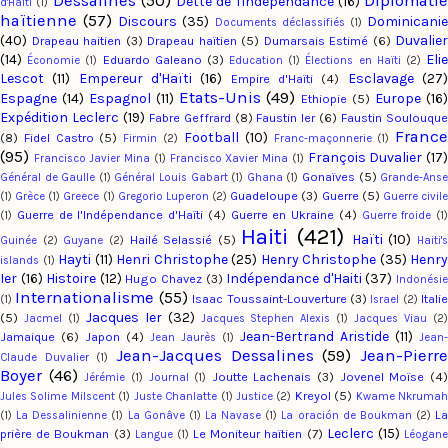
Dessalines
(50)
Diplomatie
Dette de l'indépendance
(16)
d'Haiti
(1)
haïtienne
(57)
Discours
(35)
Dominicani
Documents déclassifiés
(1)
(40)
Duvalier
Drapeau haitien
(3)
Drapeau haïtien
(5)
Dumarsais Estimé
(6)
(14)
Eli
Eduardo Galeano
(3)
Économie
(1)
Education
(1)
Élections en Haïti
(2)
Lescot
(11)
Empereur d'Haïti
(16)
Esclavage
(27
Empire d'Haïti
(4)
Etats-Unis
(49)
Espagne
(14)
Espagnol
(11)
Europe
(16
Ethiopie
(5)
Expédition Leclerc
(19)
Fabre Geffrard
(8)
Faustin Ier
(6)
Faustin Soulouqu
Franc
Football
(10)
(8)
Fidel Castro
(5)
Firmin
(2)
Franc-maçonnerie
(1)
(95)
François Duvalier
(17
Francisco Javier Mina
(1)
Francisco Xavier Mina
(1)
Gonaïves
(5)
Général de Gaulle
(1)
Général Louis Gabart
(1)
Ghana
(1)
Grande-Ans
Guadeloupe
(3)
Guerre
(5)
(1)
Grèce
(1)
Greece
(1)
Gregorio Luperon
(2)
Guerre civil
Guerre de l'Indépendance d'Haïti
(4)
Guerre en Ukraine
(4)
(1)
Guerre froide
(1)
Haiti
(421)
Haïti
(10)
Hailé Selassié
(5)
Guinée
(2)
Guyane
(2)
Haiti'
Hayti
(11)
Henri Christophe
(25)
Henry Christophe
(35)
Henry
islands
(1)
Ier
(16)
Histoire
(12)
Indépendance d'Haiti
(37)
Hugo Chavez
(3)
Indonési
Internationalisme
(55)
Isaac Toussaint-Louverture
(3)
Italie
(1)
Israel
(2)
Jacques Ier
(32)
(5)
Jacmel
(1)
Jacques Stephen Alexis
(1)
Jacques Viau
(2
Jean-Bertrand Aristide
(11)
Jamaique
(6)
Japon
(4)
Jean Jaurès
(1)
Jean-
Jean-Jacques Dessalines
(59)
Jean-Pierr
Claude Duvalier
(1)
Boyer
(46)
Joutte Lachenais
(3)
Jovenel Moïse
(4
Jérémie
(1)
Journal
(1)
Kreyol
(5)
Jules Solime Milscent
(1)
Juste Chanlatte
(1)
Justice
(2)
Kwame Nkruma
L
(1)
La Dessalinienne
(1)
La Gonâve
(1)
La Navase
(1)
La oración de Boukman
(2)
Leclerc
(15)
prière de Boukman
(3)
Le Moniteur haïtien
(7)
Langue
(1)
Léogan