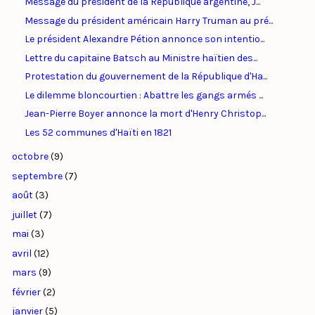
Message du président de la République argentine, J...
Message du président américain Harry Truman au pré...
Le président Alexandre Pétion annonce son intentio...
Lettre du capitaine Batsch au Ministre haïtien des...
Protestation du gouvernement de la République d'Ha...
Le dilemme bloncourtien : Abattre les gangs armés ...
Jean-Pierre Boyer annonce la mort d'Henry Christop...
Les 52 communes d'Haïti en 1821
octobre
(9)
septembre
(7)
août
(3)
juillet
(7)
mai
(3)
avril
(12)
mars
(9)
février
(2)
janvier
(5)