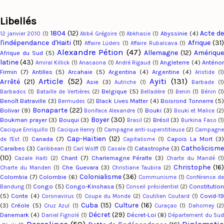
Libellés
1804
(12)
Acte d
Abyssinie
(4)
12 janvier 2010
(1)
Abbé Grégoire
(1)
Abkhasie
(1)
l'indépendance d'Haiti
(11)
Afrique
(31)
Affaire Lüders
(1)
Affaire Rubalcava
(1)
Alexandre Pétion
(47)
Allemagne
(12)
Amériqu
Afrique du Sud
(5)
latine
(43)
Angleterre
(4)
Anténo
Amiral Killick
(1)
Anacaona
(1)
André Rigaud
(1)
Firmin
(7)
Antilles
(5)
Arcahaie
(5)
Argentina
(4)
Argentine
(4)
Aristide
(1
Article
(52)
Ayiti
(131)
Arrêté
(21)
Asie
(3)
Autriche
(1)
Barbade
(1
Belgique
(5)
Barbados
(1)
Bataille de Vertières
(2)
Belladère
(1)
Benin
(1)
Bénin
(1
Benoît Batraville
(3)
Black Lives Matter
(4)
Boisrond Tonnerre
(5
Bermudes
(2)
Bonaparte
(22)
Bolivar
(9)
Bouki
(3)
Boniface Alexandre
(1)
Bouki et Malice
(2
Boyer
(30)
Boukman prayer
(3)
Bouqui
(3)
Brésil
(3)
Brasil
(2)
Burkina Faso
(1
Cacique Enriquillo
(1)
Cacique Henry
(1)
Campagne anti-superstitieuse
(2)
Campagn
Cap-Haïtien
(12)
Canada
(7)
Capois La Mort
(3)
de l'Est
(1)
Capitalisme
(1)
Catholicism
Caraïbes
(3)
Catastrophe
(3)
Caribbean
(1)
Carl Wolff
(1)
Casale
(1)
(10)
Chant
(7)
Charlemagne Péralte
(3)
Cazale Haiti
(2)
Charte du Mandé
(1
Christophe
(16)
Che Guevara
(3)
Charte du Manden
(1)
Christiane Taubira
(2)
Colonialisme
(36)
Colombia
(7)
Colombie
(6)
Communisme
(1)
Conférence d
Congo
(5)
Congo-Kinshasa
(5)
Constitutio
Bandung
(1)
Conseil présidentiel
(2)
(5)
Conte
(4)
Covid-1
Coronavirus
(1)
Coupe du Monde
(2)
Coutilien Coutard
(1)
Cuba
(15)
Culture
(16)
(3)
Créole
(5)
Cruz Azul
(1)
Curaçao
(1)
Dahomey
(2
Décret
(29)
Danemark
(4)
Décret-Loi
(8)
Daniel Fignolé
(1)
Département du Su