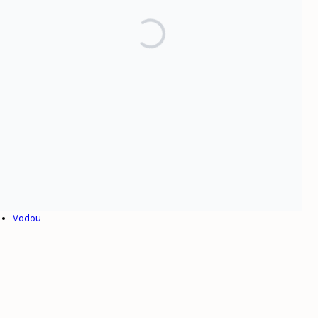
Par sujet
Afrique
Alexandre Pétion
Colonialisme
Culture
Dominicanie
Esclavage
Haïti
Henry Christophe
Internationalisme
Jean-Jacques Dessalines
Toussaint Louverture
Venezuela
Vodou