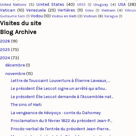
United States
(40)
USA
(28
United Nations
(5)
Uruguay
(4)
URSS
(1)
Vatican
(10)
Venezuela
(25)
Vertières
(11)
Vietnam
(4)
Video
(1)
Vilbru
Vodou
(10)
Vodou en Haïti
(3)
Vodoun
(8)
Guillaume Sam
(1)
Xaragua
(1)
Visites du site
Blog Archive
2026
(19)
2025
(75)
2024
(73)
décembre
(1)
novembre
(15)
Lettre de Toussaint Louverture à Étienne Laveaux, ...
Le président Élie Lescot signe un arrêté qui allou...
Le président Élie Lescot demande à l'Assemblée nat...
The sins of Haiti
La vengeance de Héviyoço : conte du Dahomey
Proclamation du 9 février 1822 du président Jean-P...
Procès-verbal de l'entrée du président Jean-Pierre...