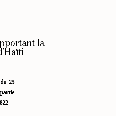
apportant la
d'Haïti
 du 25
partie
1822