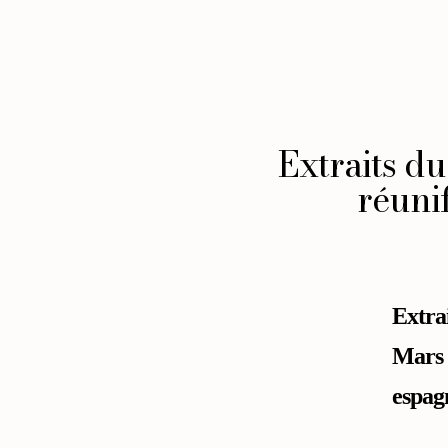
Extraits du
réunif
Extra
Mars 
espagn