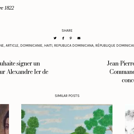
re 1822
SHARE
INE
,
ARTICLE
,
DOMINICANIE
,
HAITI
,
REPUBLICA DOMINICANA
,
RÉPUBLIQUE DOMINICA
uhaite signer un
Jean-Pierr
ur Alexandre Ier de
Commandan
conc
SIMILAR POSTS