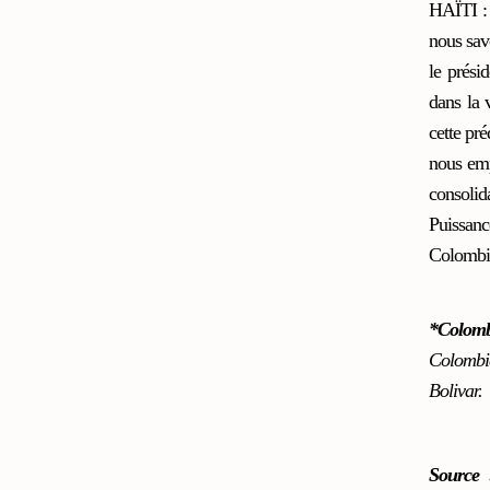
HAÏTI : 
nous sav
le prési
dans la 
cette pr
nous emp
consolid
Puissan
Colombie
*Colom
Colombie
Bolivar.
Source 