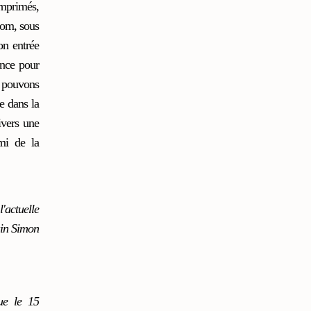
imprimés,
nom, sous
on entrée
ance pour
e pouvons
e dans la
ivers une
mi de la
'actuelle
ain Simon
ue le 15