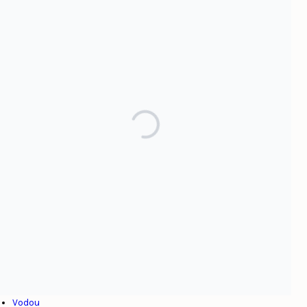
Par sujet
Afrique
Alexandre Pétion
Colonialisme
Culture
Dominicanie
Esclavage
Haïti
Henry Christophe
Internationalisme
Jean-Jacques Dessalines
Toussaint Louverture
Venezuela
Vodou