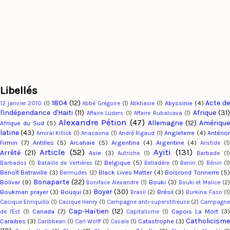
Libellés
1804
(12)
Acte d
Abyssinie
(4)
12 janvier 2010
(1)
Abbé Grégoire
(1)
Abkhasie
(1)
l'indépendance d'Haiti
(11)
Afrique
(31)
Affaire Lüders
(1)
Affaire Rubalcava
(1)
Alexandre Pétion
(47)
Allemagne
(12)
Amériqu
Afrique du Sud
(5)
latine
(43)
Angleterre
(4)
Anténo
Amiral Killick
(1)
Anacaona
(1)
André Rigaud
(1)
Firmin
(7)
Antilles
(5)
Arcahaie
(5)
Argentina
(4)
Argentine
(4)
Aristide
(1
Article
(52)
Ayiti
(131)
Arrêté
(21)
Asie
(3)
Autriche
(1)
Barbade
(1
Belgique
(5)
Barbados
(1)
Bataille de Vertières
(2)
Belladère
(1)
Benin
(1)
Bénin
(1
Benoît Batraville
(3)
Black Lives Matter
(4)
Boisrond Tonnerre
(5
Bermudes
(2)
Bonaparte
(22)
Bolivar
(9)
Bouki
(3)
Boniface Alexandre
(1)
Bouki et Malice
(2
Boyer
(30)
Boukman prayer
(3)
Bouqui
(3)
Brésil
(3)
Brasil
(2)
Burkina Faso
(1
Cacique Enriquillo
(1)
Cacique Henry
(1)
Campagne anti-superstitieuse
(2)
Campagn
Cap-Haïtien
(12)
Canada
(7)
Capois La Mort
(3)
de l'Est
(1)
Capitalisme
(1)
Catholicism
Caraïbes
(3)
Catastrophe
(3)
Caribbean
(1)
Carl Wolff
(1)
Casale
(1)