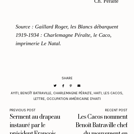
Ch. Péralte
Source : Gaillard Roger, les Blancs débarquent
1919-1934 : Charlemagne Péralte, le Caco,
imprimerie Le Natal.
SHARE
AYITI
,
BENOÎT BATRAVILLE
,
CHARLEMAGNE PÉRALTE
,
HAITI
,
LES CACOS
,
LETTRE
,
OCCUPATION AMÉRICAINE D'HAITI
PREVIOUS POST
RECENT POST
Serment au drapeau
Les Cacos nomment
instauré par le
Benoît Batraville chef
président François
du mouvement en