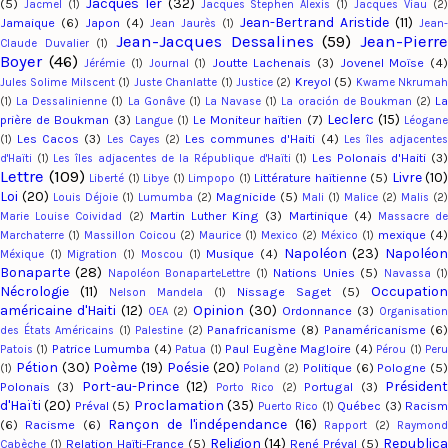
Jacques Ier
(32)
(5)
Jacmel
(1)
Jacques Stephen Alexis
(1)
Jacques Viau
(2
Jean-Bertrand Aristide
(11)
Jamaique
(6)
Japon
(4)
Jean Jaurès
(1)
Jean-
Jean-Jacques Dessalines
(59)
Jean-Pierr
Claude Duvalier
(1)
Boyer
(46)
Joutte Lachenais
(3)
Jovenel Moïse
(4
Jérémie
(1)
Journal
(1)
Kreyol
(5)
Jules Solime Milscent
(1)
Juste Chanlatte
(1)
Justice
(2)
Kwame Nkruma
L
(1)
La Dessalinienne
(1)
La Gonâve
(1)
La Navase
(1)
La oración de Boukman
(2)
Leclerc
(15)
prière de Boukman
(3)
Le Moniteur haïtien
(7)
Langue
(1)
Léogan
Les Cacos
(3)
Les communes d'Haiti
(4)
(1)
Les Cayes
(2)
Les îles adjacente
Les Polonais d'Haiti
(3
d'Haïti
(1)
Les îles adjacentes de la République d'Haïti
(1)
Lettre
(109)
Livre
(10)
Littérature haïtienne
(5)
Liberté
(1)
Libye
(1)
Limpopo
(1)
Loi
(20)
Magnicide
(5)
Louis Déjoie
(1)
Lumumba
(2)
Mali
(1)
Malice
(2)
Malis
(2)
Martin Luther King
(3)
Martinique
(4)
Marie Louise Coividad
(2)
Massacre d
mexique
(4)
Marchaterre
(1)
Massillon Coicou
(2)
Maurice
(1)
Mexico
(2)
México
(1)
Napoléon
(23)
Napoléo
Musique
(4)
Méxique
(1)
Migration
(1)
Moscou
(1)
Bonaparte
(28)
Nations Unies
(5)
Napoléon BonaparteLettre
(1)
Navassa
(1
Nécrologie
(11)
Occupation
Nissage Saget
(5)
Nelson Mandela
(1)
américaine d'Haiti
(12)
Opinion
(30)
Ordonnance
(3)
OEA
(2)
Organisation
Panafricanisme
(8)
Panaméricanisme
(6
des États Américains
(1)
Palestine
(2)
Patrice Lumumba
(4)
Paul Eugène Magloire
(4)
Patois
(1)
Patua
(1)
Pérou
(1)
Per
Pétion
(30)
Poème
(19)
Poésie
(20)
Politique
(6)
Pologne
(5)
(1)
Poland
(2)
Port-au-Prince
(12)
Présiden
Polonais
(3)
Portugal
(3)
Porto Rico
(2)
d'Haïti
(20)
Proclamation
(35)
Préval
(5)
Québec
(3)
Racis
Puerto Rico
(1)
Rançon de l'indépendance
(16)
(6)
Racisme
(6)
Rapport
(2)
Raymon
Religion
(14)
Republic
Relation Haïti-France
(5)
René Préval
(5)
Cabèche
(1)