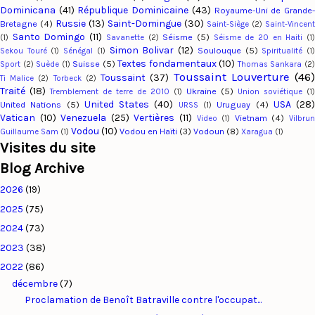
Dominicana
(41)
République Dominicaine
(43)
Royaume-Uni de Grande
Russie
(13)
Saint-Domingue
(30)
Bretagne
(4)
Saint-Siège
(2)
Saint-Vincent
Santo Domingo
(11)
Séisme
(5)
(1)
Savanette
(2)
Séisme de 20 en Haiti
(1
Simon Bolivar
(12)
Soulouque
(5)
Sekou Touré
(1)
Sénégal
(1)
Spiritualité
(1
Textes fondamentaux
(10)
Suisse
(5)
Sport
(2)
Suède
(1)
Thomas Sankara
(2
Toussaint Louverture
(46
Toussaint
(37)
Ti Malice
(2)
Torbeck
(2)
Traité
(18)
Ukraine
(5)
Tremblement de terre de 2010
(1)
Union soviétique
(1)
United States
(40)
USA
(28
United Nations
(5)
Uruguay
(4)
URSS
(1)
Vatican
(10)
Venezuela
(25)
Vertières
(11)
Vietnam
(4)
Video
(1)
Vilbru
Vodou
(10)
Vodou en Haïti
(3)
Vodoun
(8)
Guillaume Sam
(1)
Xaragua
(1)
Visites du site
Blog Archive
2026
(19)
2025
(75)
2024
(73)
2023
(38)
2022
(86)
décembre
(7)
Proclamation de Benoît Batraville contre l'occupat...