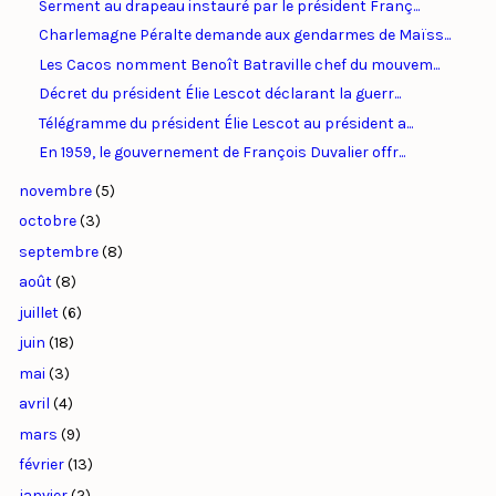
Serment au drapeau instauré par le président Franç...
Charlemagne Péralte demande aux gendarmes de Maïss...
Les Cacos nomment Benoît Batraville chef du mouvem...
Décret du président Élie Lescot déclarant la guerr...
Télégramme du président Élie Lescot au président a...
En 1959, le gouvernement de François Duvalier offr...
novembre
(5)
octobre
(3)
septembre
(8)
août
(8)
juillet
(6)
juin
(18)
mai
(3)
avril
(4)
mars
(9)
février
(13)
janvier
(2)