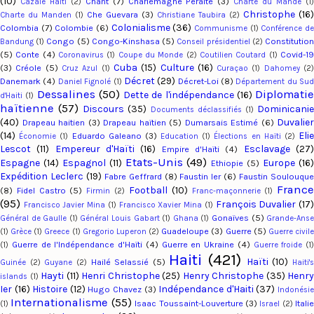
(10)
Chant
(7)
Charlemagne Péralte
(3)
Cazale Haiti
(2)
Charte du Mandé
(1
Christophe
(16)
Che Guevara
(3)
Charte du Manden
(1)
Christiane Taubira
(2)
Colonialisme
(36)
Colombia
(7)
Colombie
(6)
Communisme
(1)
Conférence d
Congo
(5)
Congo-Kinshasa
(5)
Constitutio
Bandung
(1)
Conseil présidentiel
(2)
(5)
Conte
(4)
Covid-1
Coronavirus
(1)
Coupe du Monde
(2)
Coutilien Coutard
(1)
Cuba
(15)
Culture
(16)
(3)
Créole
(5)
Cruz Azul
(1)
Curaçao
(1)
Dahomey
(2
Décret
(29)
Danemark
(4)
Décret-Loi
(8)
Daniel Fignolé
(1)
Département du Su
Dessalines
(50)
Diplomatie
Dette de l'indépendance
(16)
d'Haiti
(1)
haïtienne
(57)
Discours
(35)
Dominicani
Documents déclassifiés
(1)
(40)
Duvalier
Drapeau haitien
(3)
Drapeau haïtien
(5)
Dumarsais Estimé
(6)
(14)
Eli
Eduardo Galeano
(3)
Économie
(1)
Education
(1)
Élections en Haïti
(2)
Lescot
(11)
Empereur d'Haïti
(16)
Esclavage
(27
Empire d'Haïti
(4)
Etats-Unis
(49)
Espagne
(14)
Espagnol
(11)
Europe
(16
Ethiopie
(5)
Expédition Leclerc
(19)
Fabre Geffrard
(8)
Faustin Ier
(6)
Faustin Soulouqu
Franc
Football
(10)
(8)
Fidel Castro
(5)
Firmin
(2)
Franc-maçonnerie
(1)
(95)
François Duvalier
(17
Francisco Javier Mina
(1)
Francisco Xavier Mina
(1)
Gonaïves
(5)
Général de Gaulle
(1)
Général Louis Gabart
(1)
Ghana
(1)
Grande-Ans
Guadeloupe
(3)
Guerre
(5)
(1)
Grèce
(1)
Greece
(1)
Gregorio Luperon
(2)
Guerre civil
Guerre de l'Indépendance d'Haïti
(4)
Guerre en Ukraine
(4)
(1)
Guerre froide
(1)
Haiti
(421)
Haïti
(10)
Hailé Selassié
(5)
Guinée
(2)
Guyane
(2)
Haiti'
Hayti
(11)
Henri Christophe
(25)
Henry Christophe
(35)
Henry
islands
(1)
Ier
(16)
Histoire
(12)
Indépendance d'Haiti
(37)
Hugo Chavez
(3)
Indonési
Internationalisme
(55)
Isaac Toussaint-Louverture
(3)
Italie
(1)
Israel
(2)