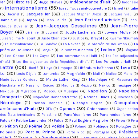
Ier
(16)
Histoire
(12)
Indépendance d'Haiti
(37)
Hugo Chavez
(3)
Indonési
Internationalisme
(55)
Isaac Toussaint-Louverture
(3)
Italie
(1)
Israel
(2)
Jacques Ier
(32)
(5)
Jacmel
(1)
Jacques Stephen Alexis
(1)
Jacques Viau
(2
Jean-Bertrand Aristide
(11)
Jamaique
(6)
Japon
(4)
Jean Jaurès
(1)
Jean-
Jean-Jacques Dessalines
(59)
Jean-Pierr
Claude Duvalier
(1)
Boyer
(46)
Joutte Lachenais
(3)
Jovenel Moïse
(4
Jérémie
(1)
Journal
(1)
Kreyol
(5)
Jules Solime Milscent
(1)
Juste Chanlatte
(1)
Justice
(2)
Kwame Nkruma
L
(1)
La Dessalinienne
(1)
La Gonâve
(1)
La Navase
(1)
La oración de Boukman
(2)
Leclerc
(15)
prière de Boukman
(3)
Le Moniteur haïtien
(7)
Langue
(1)
Léogan
Les Cacos
(3)
Les communes d'Haiti
(4)
(1)
Les Cayes
(2)
Les îles adjacente
Les Polonais d'Haiti
(3
d'Haïti
(1)
Les îles adjacentes de la République d'Haïti
(1)
Lettre
(109)
Livre
(10)
Littérature haïtienne
(5)
Liberté
(1)
Libye
(1)
Limpopo
(1)
Loi
(20)
Magnicide
(5)
Louis Déjoie
(1)
Lumumba
(2)
Mali
(1)
Malice
(2)
Malis
(2)
Martin Luther King
(3)
Martinique
(4)
Marie Louise Coividad
(2)
Massacre d
mexique
(4)
Marchaterre
(1)
Massillon Coicou
(2)
Maurice
(1)
Mexico
(2)
México
(1)
Napoléon
(23)
Napoléo
Musique
(4)
Méxique
(1)
Migration
(1)
Moscou
(1)
Bonaparte
(28)
Nations Unies
(5)
Napoléon BonaparteLettre
(1)
Navassa
(1
Nécrologie
(11)
Occupation
Nissage Saget
(5)
Nelson Mandela
(1)
américaine d'Haiti
(12)
Opinion
(30)
Ordonnance
(3)
OEA
(2)
Organisation
Panafricanisme
(8)
Panaméricanisme
(6
des États Américains
(1)
Palestine
(2)
Patrice Lumumba
(4)
Paul Eugène Magloire
(4)
Patois
(1)
Patua
(1)
Pérou
(1)
Per
Pétion
(30)
Poème
(19)
Poésie
(20)
Politique
(6)
Pologne
(5)
(1)
Poland
(2)
Port-au-Prince
(12)
Présiden
Polonais
(3)
Portugal
(3)
Porto Rico
(2)
d'Haïti
(20)
Proclamation
(35)
Préval
(5)
Québec
(3)
Racis