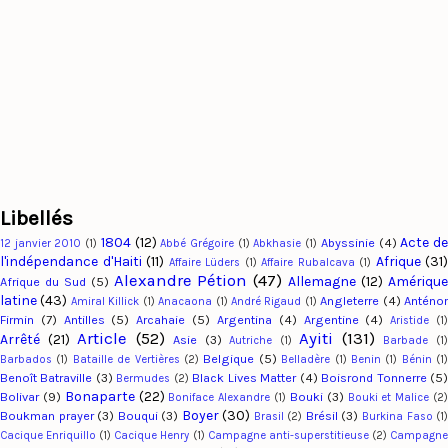
Libellés
1804
(12)
Acte d
Abyssinie
(4)
12 janvier 2010
(1)
Abbé Grégoire
(1)
Abkhasie
(1)
l'indépendance d'Haiti
(11)
Afrique
(31)
Affaire Lüders
(1)
Affaire Rubalcava
(1)
Alexandre Pétion
(47)
Allemagne
(12)
Amériqu
Afrique du Sud
(5)
latine
(43)
Angleterre
(4)
Anténo
Amiral Killick
(1)
Anacaona
(1)
André Rigaud
(1)
Firmin
(7)
Antilles
(5)
Arcahaie
(5)
Argentina
(4)
Argentine
(4)
Aristide
(1
Article
(52)
Ayiti
(131)
Arrêté
(21)
Asie
(3)
Autriche
(1)
Barbade
(1
Belgique
(5)
Barbados
(1)
Bataille de Vertières
(2)
Belladère
(1)
Benin
(1)
Bénin
(1
Benoît Batraville
(3)
Black Lives Matter
(4)
Boisrond Tonnerre
(5
Bermudes
(2)
Bonaparte
(22)
Bolivar
(9)
Bouki
(3)
Boniface Alexandre
(1)
Bouki et Malice
(2
Boyer
(30)
Boukman prayer
(3)
Bouqui
(3)
Brésil
(3)
Brasil
(2)
Burkina Faso
(1
Cacique Enriquillo
(1)
Cacique Henry
(1)
Campagne anti-superstitieuse
(2)
Campagn