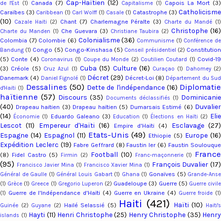
Cap-Haïtien
(12)
Canada
(7)
Capois La Mort
(3)
de l'Est
(1)
Capitalisme
(1)
Catholicism
Caraïbes
(3)
Catastrophe
(3)
Caribbean
(1)
Carl Wolff
(1)
Casale
(1)
(10)
Chant
(7)
Charlemagne Péralte
(3)
Cazale Haiti
(2)
Charte du Mandé
(1
Christophe
(16)
Che Guevara
(3)
Charte du Manden
(1)
Christiane Taubira
(2)
Colonialisme
(36)
Colombia
(7)
Colombie
(6)
Communisme
(1)
Conférence d
Congo
(5)
Congo-Kinshasa
(5)
Constitutio
Bandung
(1)
Conseil présidentiel
(2)
(5)
Conte
(4)
Covid-1
Coronavirus
(1)
Coupe du Monde
(2)
Coutilien Coutard
(1)
Cuba
(15)
Culture
(16)
(3)
Créole
(5)
Cruz Azul
(1)
Curaçao
(1)
Dahomey
(2
Décret
(29)
Danemark
(4)
Décret-Loi
(8)
Daniel Fignolé
(1)
Département du Su
Dessalines
(50)
Diplomatie
Dette de l'indépendance
(16)
d'Haiti
(1)
haïtienne
(57)
Discours
(35)
Dominicani
Documents déclassifiés
(1)
(40)
Duvalier
Drapeau haitien
(3)
Drapeau haïtien
(5)
Dumarsais Estimé
(6)
(14)
Eli
Eduardo Galeano
(3)
Économie
(1)
Education
(1)
Élections en Haïti
(2)
Lescot
(11)
Empereur d'Haïti
(16)
Esclavage
(27
Empire d'Haïti
(4)
Etats-Unis
(49)
Espagne
(14)
Espagnol
(11)
Europe
(16
Ethiopie
(5)
Expédition Leclerc
(19)
Fabre Geffrard
(8)
Faustin Ier
(6)
Faustin Soulouqu
Franc
Football
(10)
(8)
Fidel Castro
(5)
Firmin
(2)
Franc-maçonnerie
(1)
(95)
François Duvalier
(17
Francisco Javier Mina
(1)
Francisco Xavier Mina
(1)
Gonaïves
(5)
Général de Gaulle
(1)
Général Louis Gabart
(1)
Ghana
(1)
Grande-Ans
Guadeloupe
(3)
Guerre
(5)
(1)
Grèce
(1)
Greece
(1)
Gregorio Luperon
(2)
Guerre civil
Guerre de l'Indépendance d'Haïti
(4)
Guerre en Ukraine
(4)
(1)
Guerre froide
(1)
Haiti
(421)
Haïti
(10)
Hailé Selassié
(5)
Guinée
(2)
Guyane
(2)
Haiti'
Hayti
(11)
Henri Christophe
(25)
Henry Christophe
(35)
Henry
islands
(1)