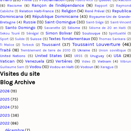
Puerto Rico
(1)
Rançon de l'indépendance
(16)
(6)
Racisme
(6)
Rapport
(2)
Raymon
Religion
(14)
Republic
Relation Haïti-France
(5)
René Préval
(5)
Cabèche
(1)
Dominicana
(41)
République Dominicaine
(43)
Royaume-Uni de Grande
Russie
(13)
Saint-Domingue
(30)
Bretagne
(4)
Saint-Siège
(2)
Saint-Vincent
Santo Domingo
(11)
Séisme
(5)
(1)
Savanette
(2)
Séisme de 20 en Haiti
(1
Simon Bolivar
(12)
Soulouque
(5)
Sekou Touré
(1)
Sénégal
(1)
Spiritualité
(1
Textes fondamentaux
(10)
Suisse
(5)
Sport
(2)
Suède
(1)
Thomas Sankara
(2
Toussaint Louverture
(46
Toussaint
(37)
Ti Malice
(2)
Torbeck
(2)
Traité
(18)
Ukraine
(5)
Tremblement de terre de 2010
(1)
Union soviétique
(1)
United States
(40)
USA
(28
United Nations
(5)
Uruguay
(4)
URSS
(1)
Vatican
(10)
Venezuela
(25)
Vertières
(11)
Vietnam
(4)
Video
(1)
Vilbru
Vodou
(10)
Vodou en Haïti
(3)
Vodoun
(8)
Guillaume Sam
(1)
Xaragua
(1)
Visites du site
Blog Archive
2026
(19)
2025
(75)
2024
(73)
2023
(38)
2022
(86)
décembre
(7)