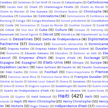
Catholicism
Caraïbes
(3)
Catastrophe
(3)
Caribbean
(1)
Carl Wolff
(1)
Casale
(1)
(10)
Chant
(7)
Charlemagne Péralte
(3)
Cazale Haiti
(2)
Charte du Mandé
(1
Christophe
(16)
Che Guevara
(3)
Charte du Manden
(1)
Christiane Taubira
(2)
Colonialisme
(36)
Colombia
(7)
Colombie
(6)
Communisme
(1)
Conférence d
Congo
(5)
Congo-Kinshasa
(5)
Constitutio
Bandung
(1)
Conseil présidentiel
(2)
(5)
Conte
(4)
Covid-1
Coronavirus
(1)
Coupe du Monde
(2)
Coutilien Coutard
(1)
Cuba
(15)
Culture
(16)
(3)
Créole
(5)
Cruz Azul
(1)
Curaçao
(1)
Dahomey
(2
Décret
(29)
Danemark
(4)
Décret-Loi
(8)
Daniel Fignolé
(1)
Département du Su
Dessalines
(50)
Diplomatie
Dette de l'indépendance
(16)
d'Haiti
(1)
haïtienne
(57)
Discours
(35)
Dominicani
Documents déclassifiés
(1)
(40)
Duvalier
Drapeau haitien
(3)
Drapeau haïtien
(5)
Dumarsais Estimé
(6)
(14)
Eli
Eduardo Galeano
(3)
Économie
(1)
Education
(1)
Élections en Haïti
(2)
Lescot
(11)
Empereur d'Haïti
(16)
Esclavage
(27
Empire d'Haïti
(4)
Etats-Unis
(49)
Espagne
(14)
Espagnol
(11)
Europe
(16
Ethiopie
(5)
Expédition Leclerc
(19)
Fabre Geffrard
(8)
Faustin Ier
(6)
Faustin Soulouqu
Franc
Football
(10)
(8)
Fidel Castro
(5)
Firmin
(2)
Franc-maçonnerie
(1)
(95)
François Duvalier
(17
Francisco Javier Mina
(1)
Francisco Xavier Mina
(1)
Gonaïves
(5)
Général de Gaulle
(1)
Général Louis Gabart
(1)
Ghana
(1)
Grande-Ans
Guadeloupe
(3)
Guerre
(5)
(1)
Grèce
(1)
Greece
(1)
Gregorio Luperon
(2)
Guerre civil
Guerre de l'Indépendance d'Haïti
(4)
Guerre en Ukraine
(4)
(1)
Guerre froide
(1)
Haiti
(421)
Haïti
(10)
Hailé Selassié
(5)
Guinée
(2)
Guyane
(2)
Haiti'
Hayti
(11)
Henri Christophe
(25)
Henry Christophe
(35)
Henry
islands
(1)
Ier
(16)
Histoire
(12)
Indépendance d'Haiti
(37)
Hugo Chavez
(3)
Indonési