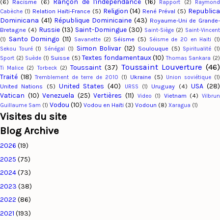
Rançon de l'indépendance
(16)
(6)
Racisme
(6)
Rapport
(2)
Raymon
Religion
(14)
Republic
Relation Haïti-France
(5)
René Préval
(5)
Cabèche
(1)
Dominicana
(41)
République Dominicaine
(43)
Royaume-Uni de Grande
Russie
(13)
Saint-Domingue
(30)
Bretagne
(4)
Saint-Siège
(2)
Saint-Vincent
Santo Domingo
(11)
Séisme
(5)
(1)
Savanette
(2)
Séisme de 20 en Haiti
(1
Simon Bolivar
(12)
Soulouque
(5)
Sekou Touré
(1)
Sénégal
(1)
Spiritualité
(1
Textes fondamentaux
(10)
Suisse
(5)
Sport
(2)
Suède
(1)
Thomas Sankara
(2
Toussaint Louverture
(46
Toussaint
(37)
Ti Malice
(2)
Torbeck
(2)
Traité
(18)
Ukraine
(5)
Tremblement de terre de 2010
(1)
Union soviétique
(1)
United States
(40)
USA
(28
United Nations
(5)
Uruguay
(4)
URSS
(1)
Vatican
(10)
Venezuela
(25)
Vertières
(11)
Vietnam
(4)
Video
(1)
Vilbru
Vodou
(10)
Vodou en Haïti
(3)
Vodoun
(8)
Guillaume Sam
(1)
Xaragua
(1)
Visites du site
Blog Archive
2026
(19)
2025
(75)
2024
(73)
2023
(38)
2022
(86)
2021
(193)