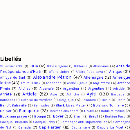
Libellés
1804
(12)
Acte d
Abyssinie
(4)
12 janvier 2010
(1)
Abbé Grégoire
(1)
Abkhasie
(1)
l'indépendance d'Haiti
(11)
Afrique
(31)
Affaire Lüders
(1)
Affaire Rubalcava
(1)
Alexandre Pétion
(47)
Allemagne
(12)
Amériqu
Afrique du Sud
(5)
latine
(43)
Angleterre
(4)
Anténo
Amiral Killick
(1)
Anacaona
(1)
André Rigaud
(1)
Firmin
(7)
Antilles
(5)
Arcahaie
(5)
Argentina
(4)
Argentine
(4)
Aristide
(1
Article
(52)
Ayiti
(131)
Arrêté
(21)
Asie
(3)
Autriche
(1)
Barbade
(1
Belgique
(5)
Barbados
(1)
Bataille de Vertières
(2)
Belladère
(1)
Benin
(1)
Bénin
(1
Benoît Batraville
(3)
Black Lives Matter
(4)
Boisrond Tonnerre
(5
Bermudes
(2)
Bonaparte
(22)
Bolivar
(9)
Bouki
(3)
Boniface Alexandre
(1)
Bouki et Malice
(2
Boyer
(30)
Boukman prayer
(3)
Bouqui
(3)
Brésil
(3)
Brasil
(2)
Burkina Faso
(1
Cacique Enriquillo
(1)
Cacique Henry
(1)
Campagne anti-superstitieuse
(2)
Campagn
Cap-Haïtien
(12)
Canada
(7)
Capois La Mort
(3)
de l'Est
(1)
Capitalisme
(1)