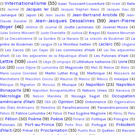
Internationalisme
(55)
Isaac Toussaint-Louverture
(3)
Italie
(1)
Israel
(2)
Jacques Ier
(32)
(5)
Jacmel
(1)
Jacques Stephen Alexis
(1)
Jacques Viau
(2
Jean-Bertrand Aristide
(11)
Jamaique
(6)
Japon
(4)
Jean Jaurès
(1)
Jean-
Jean-Jacques Dessalines
(59)
Jean-Pierr
Claude Duvalier
(1)
Boyer
(46)
Joutte Lachenais
(3)
Jovenel Moïse
(4
Jérémie
(1)
Journal
(1)
Kreyol
(5)
Jules Solime Milscent
(1)
Juste Chanlatte
(1)
Justice
(2)
Kwame Nkruma
L
(1)
La Dessalinienne
(1)
La Gonâve
(1)
La Navase
(1)
La oración de Boukman
(2)
Leclerc
(15)
prière de Boukman
(3)
Le Moniteur haïtien
(7)
Langue
(1)
Léogan
Les Cacos
(3)
Les communes d'Haiti
(4)
(1)
Les Cayes
(2)
Les îles adjacente
Les Polonais d'Haiti
(3
d'Haïti
(1)
Les îles adjacentes de la République d'Haïti
(1)
Lettre
(109)
Livre
(10)
Littérature haïtienne
(5)
Liberté
(1)
Libye
(1)
Limpopo
(1)
Loi
(20)
Magnicide
(5)
Louis Déjoie
(1)
Lumumba
(2)
Mali
(1)
Malice
(2)
Malis
(2)
Martin Luther King
(3)
Martinique
(4)
Marie Louise Coividad
(2)
Massacre d
mexique
(4)
Marchaterre
(1)
Massillon Coicou
(2)
Maurice
(1)
Mexico
(2)
México
(1)
Napoléon
(23)
Napoléo
Musique
(4)
Méxique
(1)
Migration
(1)
Moscou
(1)
Bonaparte
(28)
Nations Unies
(5)
Napoléon BonaparteLettre
(1)
Navassa
(1
Nécrologie
(11)
Occupation
Nissage Saget
(5)
Nelson Mandela
(1)
américaine d'Haiti
(12)
Opinion
(30)
Ordonnance
(3)
OEA
(2)
Organisation
Panafricanisme
(8)
Panaméricanisme
(6
des États Américains
(1)
Palestine
(2)
Patrice Lumumba
(4)
Paul Eugène Magloire
(4)
Patois
(1)
Patua
(1)
Pérou
(1)
Per
Pétion
(30)
Poème
(19)
Poésie
(20)
Politique
(6)
Pologne
(5)
(1)
Poland
(2)
Port-au-Prince
(12)
Présiden
Polonais
(3)
Portugal
(3)
Porto Rico
(2)
d'Haïti
(20)
Proclamation
(35)
Préval
(5)
Québec
(3)
Racis
Puerto Rico
(1)